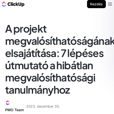
ClickUp blog
Kezdés
Ope
A projekt
megvalósíthatóságána
elsajátítása: 7 lépéses
útmutató a hibátlan
megvalósíthatósági
tanulmányhoz
2023. december 30.
PMO Team