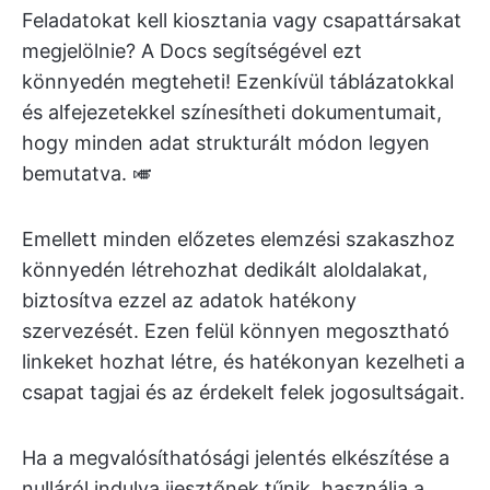
Feladatokat kell kiosztania vagy csapattársakat
megjelölnie? A Docs segítségével ezt
könnyedén megteheti! Ezenkívül táblázatokkal
és alfejezetekkel színesítheti dokumentumait,
hogy minden adat strukturált módon legyen
bemutatva. 🎺
Emellett minden előzetes elemzési szakaszhoz
könnyedén létrehozhat dedikált aloldalakat,
biztosítva ezzel az adatok hatékony
szervezését. Ezen felül könnyen megosztható
linkeket hozhat létre, és hatékonyan kezelheti a
csapat tagjai és az érdekelt felek jogosultságait.
Ha a megvalósíthatósági jelentés elkészítése a
nulláról indulva ijesztőnek tűnik, használja a