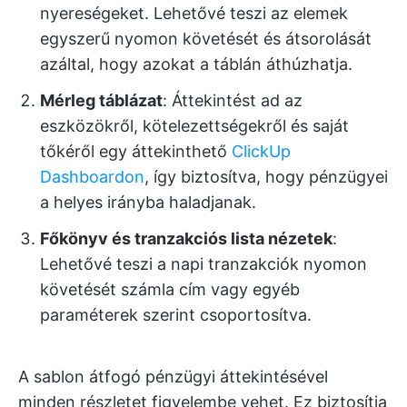
nyereségeket. Lehetővé teszi az elemek
egyszerű nyomon követését és átsorolását
azáltal, hogy azokat a táblán áthúzhatja.
Mérleg táblázat
: Áttekintést ad az
eszközökről, kötelezettségekről és saját
tőkéről egy áttekinthető
ClickUp
Dashboardon
, így biztosítva, hogy pénzügyei
a helyes irányba haladjanak.
Főkönyv és tranzakciós lista nézetek
:
Lehetővé teszi a napi tranzakciók nyomon
követését számla cím vagy egyéb
paraméterek szerint csoportosítva.
A sablon átfogó pénzügyi áttekintésével
minden részletet figyelembe vehet. Ez biztosítja