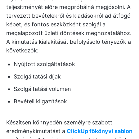
teljesítményét előre megpróbálná megjósolni. A
tervezett bevételekről és kiadásokról ad átfogó
képet, és fontos eszközként szolgál a
megalapozott üzleti döntések meghozatalához.
A kimutatás kialakítását befolyásoló tényezők a
következők:
Nyújtott szolgáltatások
Szolgáltatási díjak
Szolgáltatási volumen
Bevételi kiigazítások
Készítsen könnyedén személyre szabott
eredménykimutatást a
ClickUp főkönyvi sablon