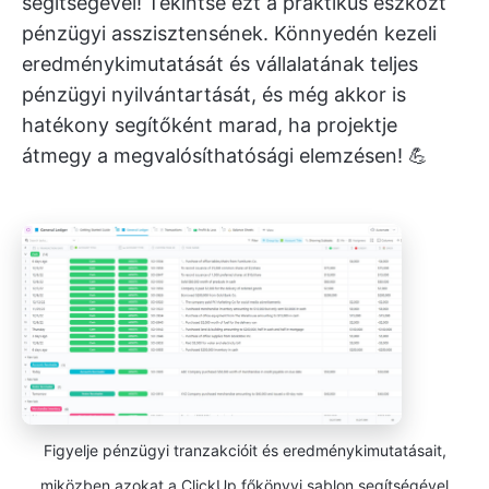
segítségével! Tekintse ezt a praktikus eszközt
pénzügyi asszisztensének. Könnyedén kezeli
eredménykimutatását és vállalatának teljes
pénzügyi nyilvántartását, és még akkor is
hatékony segítőként marad, ha projektje
átmegy a megvalósíthatósági elemzésen! 💪
Figyelje pénzügyi tranzakcióit és eredménykimutatásait,
miközben azokat a ClickUp főkönyvi sablon segítségével