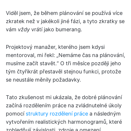
Viděl jsem, že během plánování se používá více
zkratek než v jakékoli jiné fázi, a tyto zkratky se
vám
vždy
vrátí jako bumerang.
Projektový manažer, kterého jsem kdysi
mentoroval, mi řekl: „Nemáme čas na plánování,
musíme začít stavět.“ O tři měsíce později jeho
tým čtyřikrát přestavěl stejnou funkci, protože
se neustále měnily požadavky.
Tato zkušenost mi ukázala, že dobré plánování
začíná rozdělením práce na zvládnutelné úkoly
pomocí
struktury rozdělení práce
a následným
vytvořením realistických harmonogramů, které
zohledňují závislosti, zdroje a omezení.