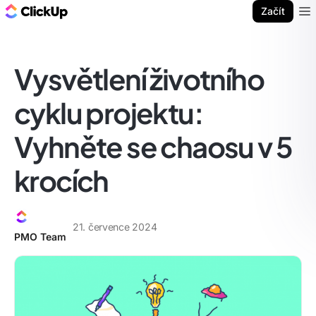
ClickUp blog
Začít
Ope
Vysvětlení životního
cyklu projektu:
Vyhněte se chaosu v 5
krocích
21. července 2024
PMO Team