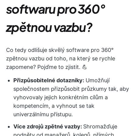
softwaru pro 360°
zpětnou vazbu?
Co tedy odlišuje skvělý software pro 360°
zpětnou vazbu od toho, na který se rychle
zapomene? Pojďme to zjistit. 💪
Přizpůsobitelné dotazníky:
Umožňují
společnostem přizpůsobit průzkumy tak, aby
vyhovovaly jejich konkrétním cílům a
kompetencím, a vyhnout se tak
univerzálnímu přístupu.
Více zdrojů zpětné vazby:
Shromažďuje
podněty od manažerů, kolegů, přímých