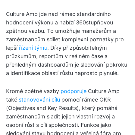
Culture Amp jde nad rámec standardního
hodnocení výkonu a nabízí 360stupňovou
zpětnou vazbu. To umožňuje manažerům a
zaměstnancům sdílet komplexní poznatky pro
lepší
řízení týmu
. Díky přizpůsobitelným
průzkumům, reportům v reálném čase a
přehledným dashboardům je sledování pokroku
a identifikace oblastí růstu naprosto plynulé.
Kromě zpětné vazby
podporuje
Culture Amp
také
stanovování cílů
pomocí rámce OKR
(Objectives and Key Results), který pomáhá
zaměstnancům sladit jejich vlastní rozvoj a
osobní růst s cíli společnosti. Funkce jako
sledování stavu hodnocení a veřejná fóra pro