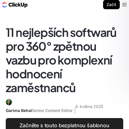
ClickUp blog
Začít
Ope
11 nejlepších softwarů
pro 360° zpětnou
vazbu pro komplexní
hodnocení
zaměstnanců
4. května 2025
Garima Behal
Senior Content Editor
Začněte s touto bezplatnou šablonou