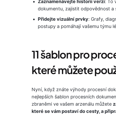
Zaznamenávejte historii verzí
: To
dokumentu, zajistit odpovědnost a 
Přidejte vizuální prvky
: Grafy, diag
postupy a pomáhají vašemu týmu l
11 šablon pro pro
které můžete použ
Nyní, když znáte výhody procesní dok
nejlepších šablon procesních dokume
zbraněmi ve vašem arzenálu můžete
z
které se vám postaví do cesty, a přip