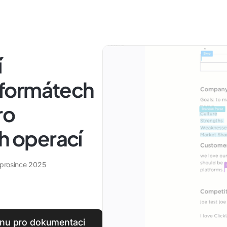
í
formátech
ro
ch operací
 prosince 2025
lonu pro dokumentaci