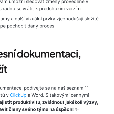
 vám umožní sledovat změny provedené v
snadno se vrátit k předchozím verzím
ramy a další vizuální prvky zjednodušují složité
épe pochopit daný proces
cesní dokumentaci,
ít
umentace, podívejte se na náš seznam 11
ntů v
ClickUp
a Word. S takovými cennými
ajistit produktivitu, zvládnout jakékoli výzvy,
ravit členy svého týmu na úspěch!
✨