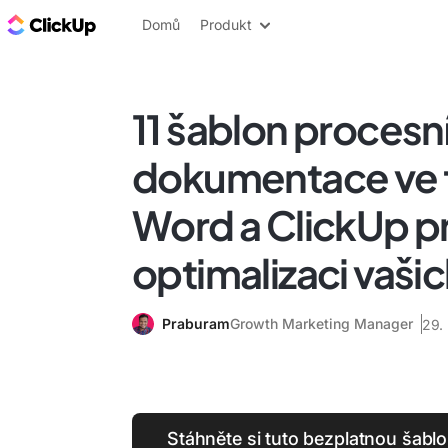
ClickUp blog
Domů
Produkt
11 šablon procesn
dokumentace ve 
Word a ClickUp p
optimalizaci vaši
Praburam
Growth Marketing Manager
29.
Stáhněte si tuto bezplatnou šab