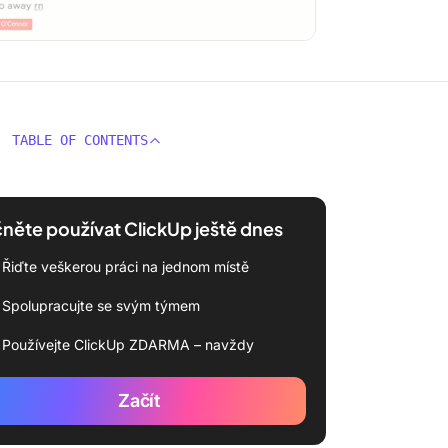
TABLE OF CONTENTS
něte používat ClickUp ještě dnes
Řiďte veškerou práci na jednom místě
Spolupracujte se svým týmem
Používejte ClickUp ZDARMA – navždy
Začít