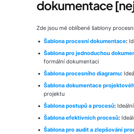
dokumentace [nejl
Zde jsou mé oblíbené šablony procesn
Šablona procesní dokumentace
:
Id
Šablona pro jednoduchou dokumen
formální dokumentaci
Šablona procesního diagramu
:
Ideá
Šablona dokumentace projektové
projektu
Šablona postupů a procesů
:
Ideální
Šablona efektivních procesů
:
Ideál
Šablona pro audit a zlepšování pr