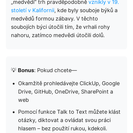
„medvědí“ trh pravděpodobně
vznikly v 19.
století v Kalifornii
, kde byly souboje býků a
medvědů formou zábavy. V těchto
soubojích býci útočili tím, že vrhali rohy
nahoru, zatímco medvědi útočili dolů.
💡
Bonus
: Pokud chcete—
Okamžitě prohledávejte ClickUp, Google
Drive, GitHub, OneDrive, SharePoint a
web
Pomocí funkce Talk to Text můžete klást
otázky, diktovat a ovládat svou práci
hlasem – bez použití rukou, kdekoli.