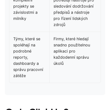
komplexní
potřebují nástroje pro
projekty se
sledování dodržování
závislostmi a
předpisů a nástroje
milníky
pro řízení lidských
zdrojů
Týmy, které se
Firmy, které hledají
spoléhají na
snadno použitelnou
podrobné
aplikaci pro
reporty,
každodenní správu
dashboardy a
úkolů
správu pracovní
zátěže