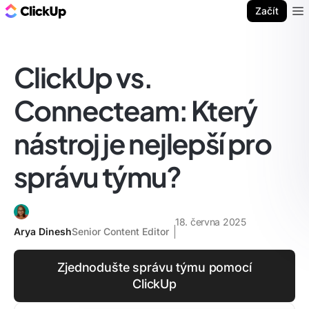
ClickUp blog
Začít
Ope
ClickUp vs.
Connecteam: Který
nástroj je nejlepší pro
správu týmu?
18. června 2025
Arya Dinesh
Senior Content Editor
Zjednodušte správu týmu pomocí
ClickUp