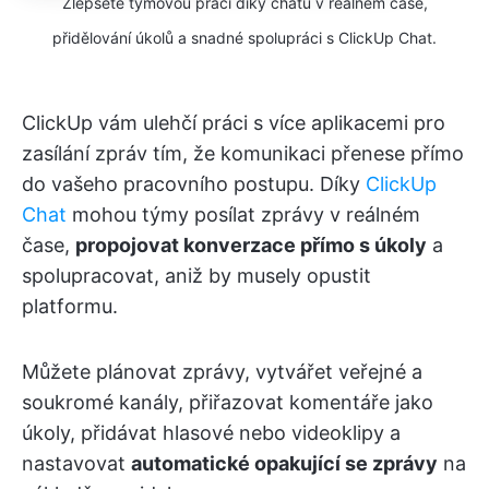
Zlepšete týmovou práci díky chatu v reálném čase,
přidělování úkolů a snadné spolupráci s ClickUp Chat.
ClickUp vám ulehčí práci s více aplikacemi pro
zasílání zpráv tím, že komunikaci přenese přímo
do vašeho pracovního postupu. Díky
ClickUp
Chat
mohou týmy posílat zprávy v reálném
čase,
propojovat konverzace přímo s úkoly
a
spolupracovat, aniž by musely opustit
platformu.
Můžete plánovat zprávy, vytvářet veřejné a
soukromé kanály, přiřazovat komentáře jako
úkoly, přidávat hlasové nebo videoklipy a
nastavovat
automatické opakující se zprávy
na