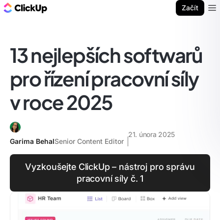
ClickUp blog
Začít
Ope
13 nejlepších softwarů
pro řízení pracovní síly
v roce 2025
21. února 2025
Garima Behal
Senior Content Editor
Vyzkoušejte ClickUp – nástroj pro správu
pracovní síly č. 1