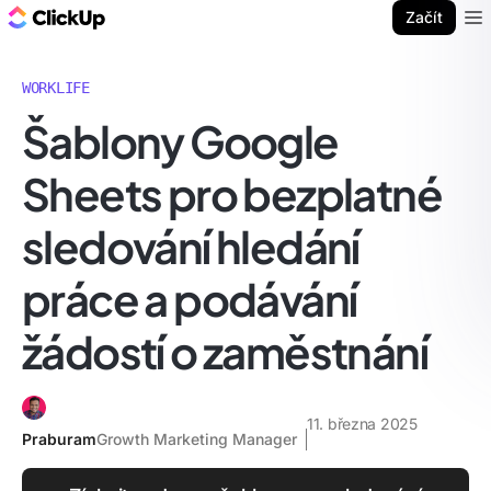
ClickUp blog
Začít
Ope
WORKLIFE
Šablony Google
Sheets pro bezplatné
sledování hledání
práce a podávání
žádostí o zaměstnání
11. března 2025
Praburam
Growth Marketing Manager