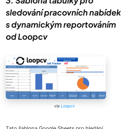
3. Šablona tabulky pro
sledování pracovních nabídek
s dynamickým reportováním
od Loopcv
via
Loopcv
Tato šablona Google Sheets pro hledání