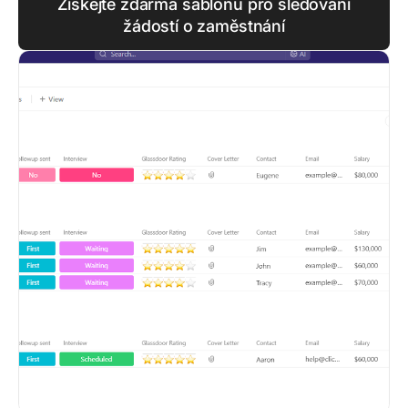
Získejte zdarma šablonu pro sledování
žádostí o zaměstnání