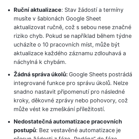
Ruční aktualizace
: Stav žádostí a termíny
musíte v šablonách Google Sheet
aktualizovat ručně, což s sebou nese značné
riziko chyb. Pokud se například během týdne
ucházíte o 10 pracovních míst, může být
aktualizace každého záznamu zdlouhavá a
náchylná k chybám.
Žádná správa úkolů:
Google Sheets postrádá
integrované funkce pro správu úkolů. Nelze
snadno nastavit připomenutí pro následné
kroky, děkovné zprávy nebo pohovory, což
může vést ke zmeškání příležitostí.
Nedostatečná automatizace pracovních
postupů
: Bez vestavěné automatizace je
přesun žádosti z fáze „Podána“ do fáze