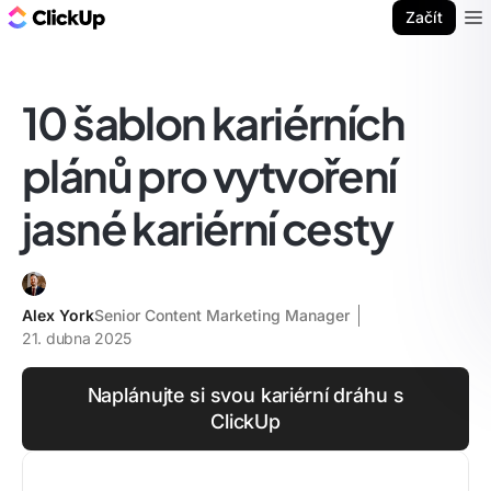
ClickUp blog
Začít
Ope
10 šablon kariérních
plánů pro vytvoření
jasné kariérní cesty
Alex York
Senior Content Marketing Manager
21. dubna 2025
Naplánujte si svou kariérní dráhu s
ClickUp