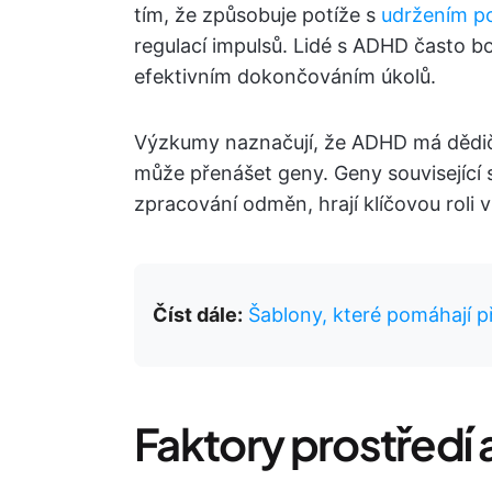
tím, že způsobuje potíže s
udržením p
regulací impulsů. Lidé s ADHD často bo
efektivním dokončováním úkolů.
Výzkumy naznačují, že ADHD má dědič
může přenášet geny. Geny související s
zpracování odměn, hrají klíčovou roli v
Číst dále:
Šablony, které pomáhají 
Faktory prostředí a