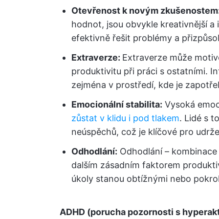
Otevřenost k novým zkušenostem
hodnot, jsou obvykle kreativnější a
efektivně řešit problémy a přizpů
Extraverze:
Extraverze může motivo
produktivitu při práci s ostatními. 
zejména v prostředí, kde je zapotře
Emocionální stabilita:
Vysoká emocio
zůstat v klidu i pod tlakem
. Lidé s 
neúspěchů, což je klíčové pro udrž
Odhodlání:
Odhodlání – kombinace v
dalším zásadním faktorem produktivi
úkoly stanou obtížnými nebo pokro
ADHD (porucha pozornosti s hyperakt