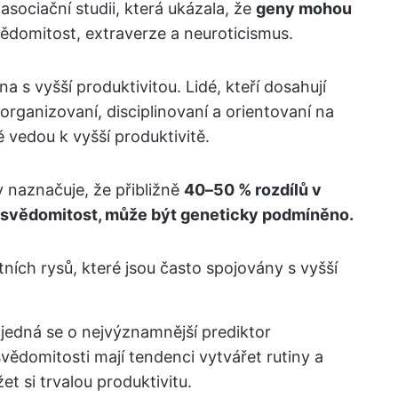
sociační studii, která ukázala, že
geny mohou
svědomitost, extraverze a neuroticismus.
 s vyšší produktivitou. Lidé, kteří dosahují
organizovaní, disciplinovaní a orientovaní na
ě vedou k vyšší produktivitě.
y naznačuje, že přibližně
40–50 % rozdílů v
e svědomitost, může být geneticky podmíněno.
ních rysů, které jsou často spojovány s vyšší
 jedná se o nejvýznamnější prediktor
svědomitosti mají tendenci vytvářet rutiny a
t si trvalou produktivitu.