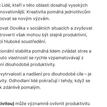
:
Lidé, kteří v této oblasti dosahují vysokých
 inovativnější. Kreativita pomáhá jednotlivcům
sobovat se novým výzvám.
vat člověka v sociálních situacích a zvyšovat
Introverti však mohou být stejně produktivní,
bí hluboké soustředění.
nální stabilita pomáhá lidem zvládat stres a
touto vlastností se rychle vzpamatovávají z
ení dlouhodobé produktivity.
ytrvalosti a nadšení pro dlouhodobé cíle – je
ty. Odhodlaní lidé pokračují i tehdy, když se
k zdánlivě pomalým.
ivitou)
může významně ovlivnit produktivitu