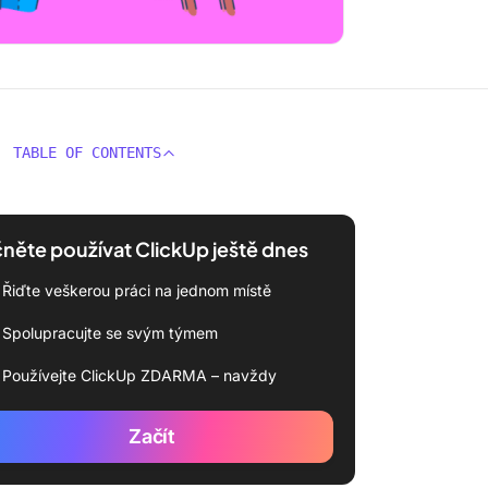
TABLE OF CONTENTS
něte používat ClickUp ještě dnes
Řiďte veškerou práci na jednom místě
Spolupracujte se svým týmem
Používejte ClickUp ZDARMA – navždy
Začít