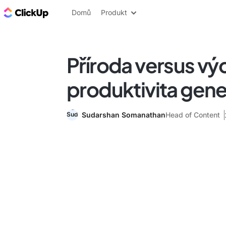
ClickUp blog
Domů
Produkt
Příroda versus vý
produktivita gen
Sudarshan Somanathan
Head of Content