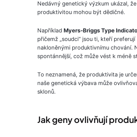
Nedávný genetický výzkum ukázal, že ur
produktivitou mohou být dědičné.
Například
Myers-Briggs Type Indicato
přičemž „soudci“ jsou ti, kteří preferuj
nakloněnými produktivnímu chování. Na 
spontánnější, což může vést k méně s
To neznamená, že produktivita je urče
naše genetická výbava může ovlivňova
sklonů.
Jak geny ovlivňují produk