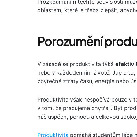
Prozkoumáním těchto souvislostí můž
oblastem, které je třeba zlepšit, abych
Porozumění produk
V zásadě se produktivita týká
efektivi
nebo v každodenním životě. Jde o to, a
zbytečné ztráty času, energie nebo úsil
Produktivita však nespočívá pouze v to
v tom, že pracujeme chytřeji. Být prod
náš úspěch, pohodu a celkovou spokoj
Produktivita
pomáhá studentům lépe ho