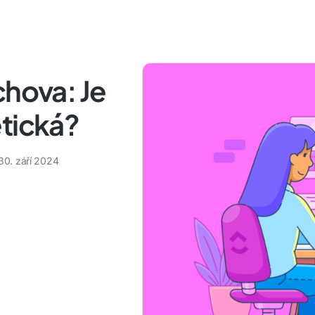
chova: Je
etická?
30. září 2024