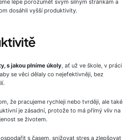
eme lépe porozumět svým silným stránkám a
om dosáhli vyšší produktivity.
tivitě
ty, s jakou plníme úkoly
, ať už ve škole, v práci
by se věci dělaly co nejefektivněji, bez
í.
m, že pracujeme rychleji nebo tvrději, ale také
uktivní je zásadní, protože to má přímý vliv na
enost se životem.
spodařit s časem, snižovat stres a zlepšovat