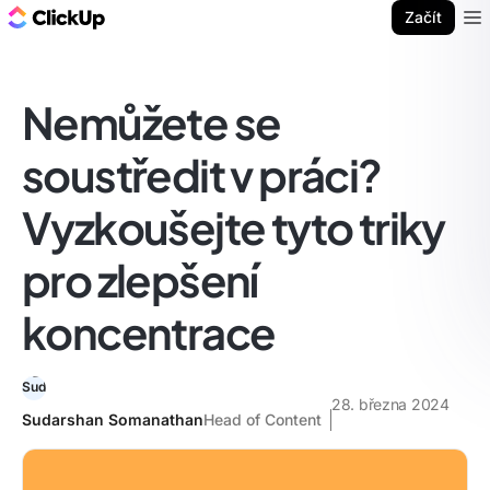
ClickUp blog
Začít
Ope
Nemůžete se
soustředit v práci?
Vyzkoušejte tyto triky
pro zlepšení
koncentrace
28. března 2024
Sudarshan Somanathan
Head of Content