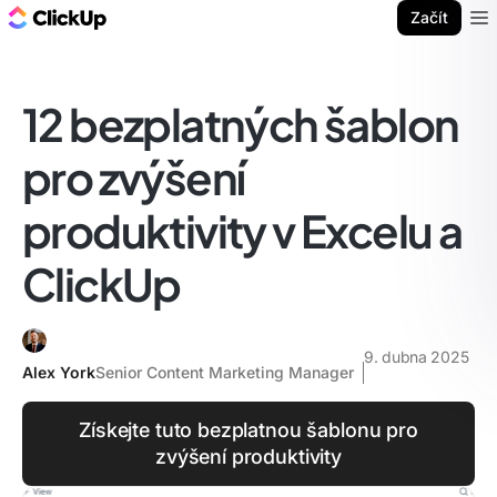
ClickUp blog
Začít
Ope
12 bezplatných šablon
pro zvýšení
produktivity v Excelu a
ClickUp
9. dubna 2025
Alex York
Senior Content Marketing Manager
Získejte tuto bezplatnou šablonu pro
zvýšení produktivity