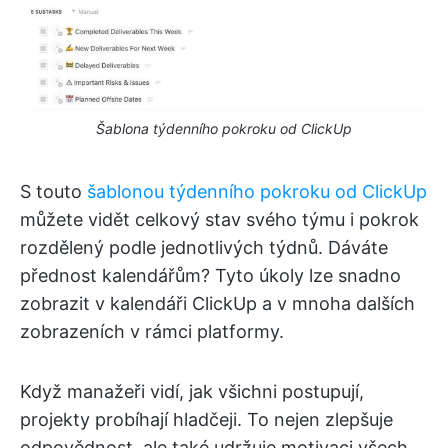
Šablona týdenního pokroku od ClickUp
S touto
šablonou týdenního pokroku od ClickUp
můžete vidět celkový stav svého týmu i pokrok
rozdělený podle jednotlivých týdnů. Dáváte
přednost kalendářům? Tyto úkoly lze snadno
zobrazit v kalendáři ClickUp a v mnoha dalších
zobrazeních v rámci platformy.
Když manažeři vidí, jak všichni postupují,
projekty probíhají hladčeji. To nejen zlepšuje
odpovědnost, ale také udržuje motivaci všech.