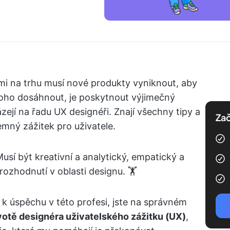
bami na trhu musí nové produkty vyniknout, aby
 toho dosáhnout, je poskytnout výjimečný
zejí na řadu UX designéři. Znají všechny tipy a
Zač
říjemný zážitek pro uživatele.
sí být kreativní a analytický, empatický a
zhodnutí v oblasti designu. 🏋️
 k úspěchu v této profesi, jste na správném
votě designéra uživatelského zážitku (UX)
,