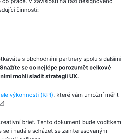
e do práce. V závislosti na fázi designového
ující činnosti:
etkáváte s obchodními partnery spolu s dalšími
Snažíte se co nejlépe porozumět celkové
nimi mohli sladit strategii UX.
tele výkonnosti (KPI)
, které vám umožní měřit
📐
kreativní brief. Tento dokument bude vodítkem
 se i nadále scházet se zainteresovanými