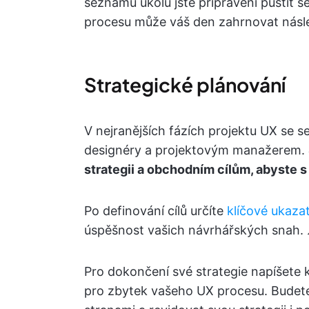
seznamu úkolů jste připraveni pustit s
procesu může váš den zahrnovat násled
Strategické plánování
V nejranějších fázích projektu UX se s
designéry a projektovým manažerem.
strategii a obchodním cílům, abyste s 
Po definování cílů určíte
klíčové ukaza
úspěšnost vašich návrhářských snah. 
Pro dokončení své strategie napíšete 
pro zbytek vašeho UX procesu. Budete