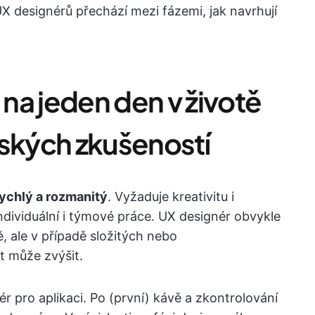
UX designérů přechází mezi fázemi, jak navrhují
na jeden den v životě
lských zkušeností
ychlý a rozmanitý
. Vyžaduje kreativitu i
ndividuální i týmové práce. UX designér obvykle
 ale v případě složitých nebo
t může zvýšit.
nér pro aplikaci. Po (první) kávě a zkontrolování