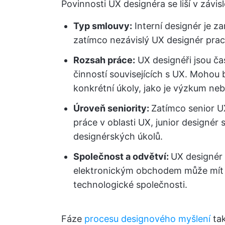
Povinnosti UX designéra se liší v závisl
Typ smlouvy:
Interní designér je z
zatímco nezávislý UX designér pracu
Rozsah práce:
UX designéři jsou čas
činností souvisejících s UX. Mohou b
konkrétní úkoly, jako je výzkum neb
Úroveň seniority:
Zatímco senior UX
práce v oblasti UX, junior design
designérských úkolů.
Společnost a odvětví:
UX designér 
elektronickým obchodem může mít z
technologické společnosti.
Fáze
procesu designového myšlení
tak