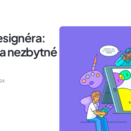
esignéra:
 a nezbytné
024