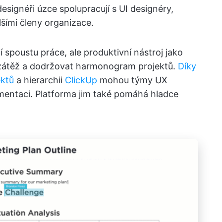
signéři úzce spolupracují s UI designéry,
šími členy organizace.
 spoustu práce, ale produktivní nástroj jako
zátěž a dodržovat harmonogram projektů.
Díky
ektů
a hierarchii
ClickUp
mohou týmy UX
mentaci. Platforma jim také pomáhá hladce