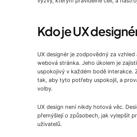
výzvy, kterým pravidelně čelí, a nástr
Kdo je UX designé
UX designér je zodpovědný za vzhled a
webová stránka. Jeho úkolem je zajist
uspokojivý v každém bodě interakce. 
tak, aby tyto potřeby uspokojil, a prov
volby.
UX design není nikdy hotová věc. Design
přemýšlejí o způsobech, jak vylepšit p
uživatelů.