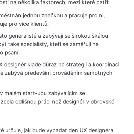
osti na několika faktorech, mezi které patří:
aměstnán jednou značkou a pracuje pro ni,
je pro více klientů.
to generalisté a zabývají se širokou škálou
ýt také specialisty, kteří se zaměřují na
o psaní.
 designér klade důraz na strategii a koordinaci
ér se zabývá především prováděním samotných
v malém start-upu zabývajícím se
cela odlišnou práci než designér v obrovské
é určuje, jak bude vypadat den UX designéra.