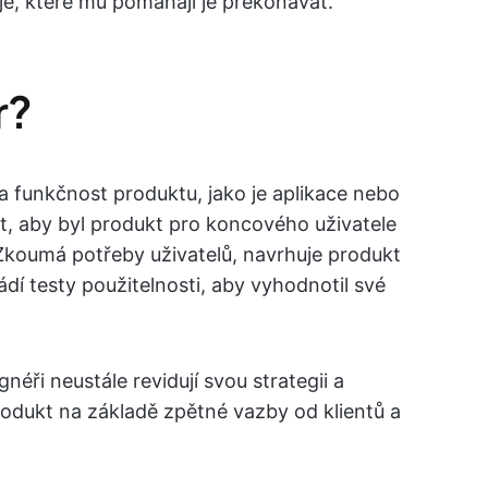
oje, které mu pomáhají je překonávat.
r?
 funkčnost produktu, jako je aplikace nebo
it, aby byl produkt pro koncového uživatele
Zkoumá potřeby uživatelů, navrhuje produkt
ádí testy použitelnosti, aby vyhodnotil své
éři neustále revidují svou strategii a
rodukt na základě zpětné vazby od klientů a