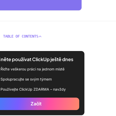
TABLE OF CONTENTS
něte používat ClickUp ještě dnes
Řiďte veškerou práci na jednom místě
Spolupracujte se svým týmem
Používejte ClickUp ZDARMA – navždy
Začít