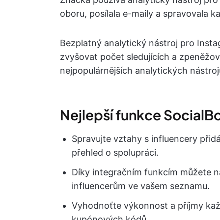
oboru, posílala e-maily a spravovala 
Bezplatný analytický nástroj pro In
zvyšovat počet sledujících a zpeněžovat
nejpopulárnějších analytických nástroj
Nejlepší funkce SocialB
Spravujte vztahy s influencery přid
přehled o spolupráci.
Díky integračním funkcím můžete 
influencerům ve vašem seznamu.
Vyhodnoťte výkonnost a příjmy každ
kupónových kódů.