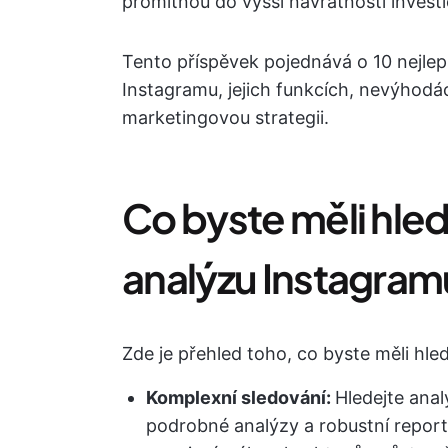
promítnou do vyšší návratnosti invest
Tento příspěvek pojednává o 10 nejlepš
Instagramu, jejich funkcích, nevýhodá
marketingovou strategii.
Co byste měli hleda
analýzu Instagram
Zde je přehled toho, co byste měli hle
Komplexní sledování:
Hledejte anal
podrobné analýzy a robustní reporty