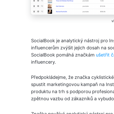
v
SocialBook je analytický nástroj pro
influencerům zvýšit jejich dosah na soc
SocialBook pomáhá značkám
ušetřit 
influencery.
Předpokládejme, že značka cyklistické
spustit marketingovou kampaň na Inst
produktu na trh s podporou profesioná
zpětnou vazbu od zákazníků a vybud
Značka používá analytický nástroj pro