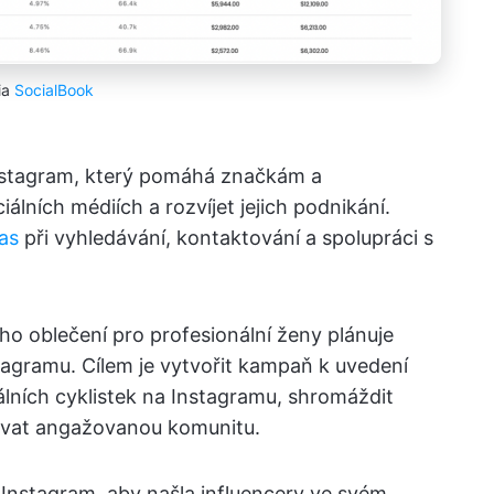
ia
SocialBook
 Instagram, který pomáhá značkám a
iálních médiích a rozvíjet jejich podnikání.
čas
při vyhledávání, kontaktování a spolupráci s
ho oblečení pro profesionální ženy plánuje
agramu. Cílem je vytvořit kampaň k uvedení
lních cyklistek na Instagramu, shromáždit
ovat angažovanou komunitu.
 Instagram, aby našla influencery ve svém