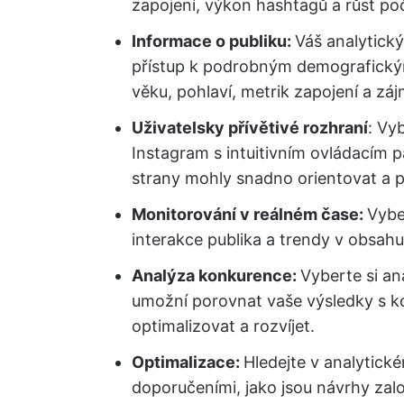
zapojení, výkon hashtagů a růst poč
Informace o publiku:
Váš analytick
přístup k podrobným demografickým 
věku, pohlaví, metrik zapojení a záj
Uživatelsky přívětivé rozhraní
: Vy
Instagram s intuitivním ovládacím 
strany mohly snadno orientovat a p
Monitorování v reálném čase:
Vybe
interakce publika a trendy v obsahu
Analýza konkurence:
Vyberte si an
umožní porovnat vaše výsledky s kon
optimalizovat a rozvíjet.
Optimalizace:
Hledejte v analytick
doporučeními, jako jsou návrhy zalo