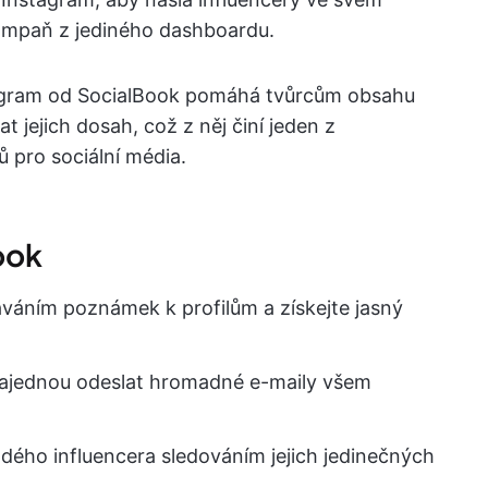
kampaň z jediného dashboardu.
stagram od SocialBook pomáhá tvůrcům obsahu
 jejich dosah, což z něj činí jeden z
ů pro sociální média.
ook
áváním poznámek k profilům a získejte jasný
najednou odeslat hromadné e-maily všem
ého influencera sledováním jejich jedinečných