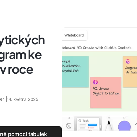
lytických
agram ke
v roce
er
14. května 2025
aně pomocí tabulek