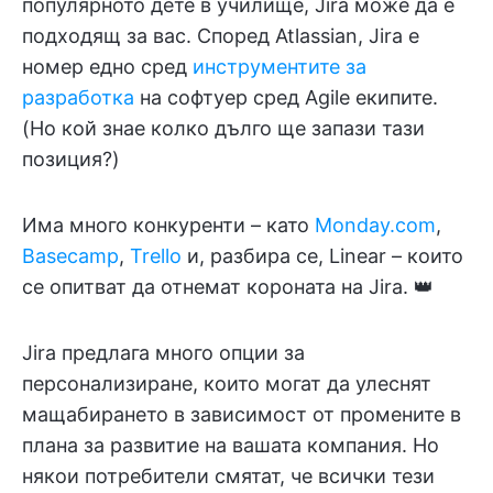
популярното дете в училище, Jira може да е
подходящ за вас. Според Atlassian, Jira е
номер едно сред
инструментите за
разработка
на софтуер сред Agile екипите.
(Но кой знае колко дълго ще запази тази
позиция?)
Има много конкуренти – като
Monday.com
,
Basecamp
,
Trello
и, разбира се, Linear – които
се опитват да отнемат короната на Jira. 👑
Jira предлага много опции за
персонализиране, които могат да улеснят
мащабирането в зависимост от промените в
плана за развитие на вашата компания. Но
някои потребители смятат, че всички тези