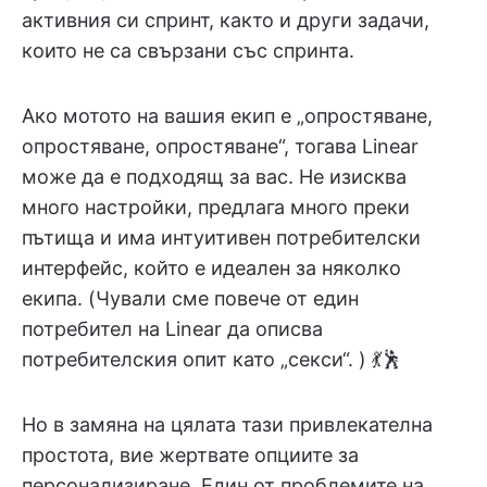
активния си спринт, както и други задачи,
които не са свързани със спринта.
Ако мотото на вашия екип е „опростяване,
опростяване, опростяване“, тогава Linear
може да е подходящ за вас. Не изисква
много настройки, предлага много преки
пътища и има интуитивен потребителски
интерфейс, който е идеален за няколко
екипа. (Чували сме повече от един
потребител на Linear да описва
потребителския опит като „секси“. ) 💃🕺
Но в замяна на цялата тази привлекателна
простота, вие жертвате опциите за
персонализиране. Един от проблемите на