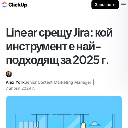
ClickUp блог
Започнете
Ope
Linear срещу Jira: кой
инструмент е най-
подходящ за 2025 г.
Alex York
Senior Content Marketing Manager
7 април 2024 г.