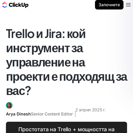
ClickUp блог
Започнете
Ope
Trello и Jira: кой
инструмент за
управление на
проекти е подходящ за
вас?
2 април 2025 г.
Arya Dinesh
Senior Content Editor
Простотата на Trello + мощността на