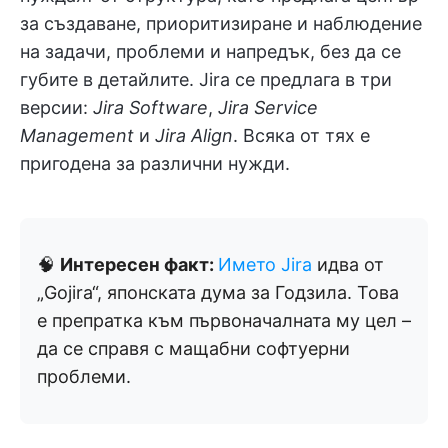
за създаване, приоритизиране и наблюдение
на задачи, проблеми и напредък, без да се
губите в детайлите. Jira се предлага в три
версии:
Jira Software
,
Jira Service
Management
и
Jira Align
. Всяка от тях е
пригодена за различни нужди.
🧠
Интересен факт:
Името Jira
идва от
„Gojira“, японската дума за Годзила. Това
е препратка към първоначалната му цел –
да се справя с мащабни софтуерни
проблеми.