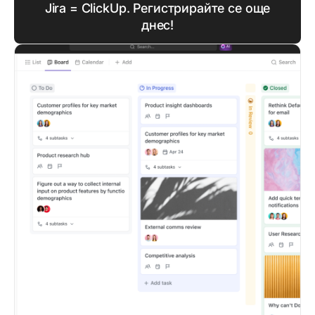
Jira = ClickUp. Регистрирайте се още
днес!