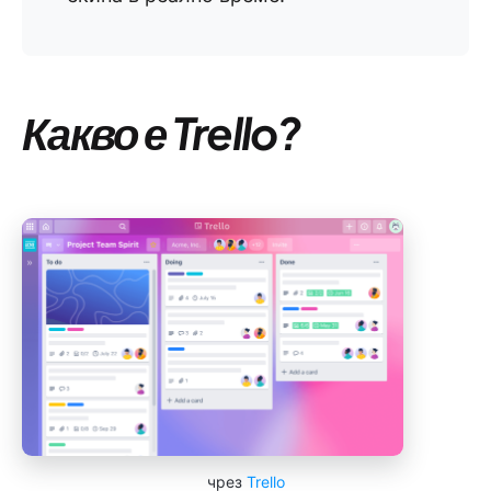
Какво е Trello?
чрез
Trello