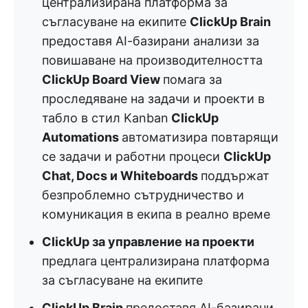
централизирана платформа за
съгласуване на екипите
ClickUp Brain
предоставя AI-базирани анализи за
повишаване на производителността
ClickUp Board View
помага за
проследяване на задачи и проекти в
табло в стил Kanban
ClickUp
Automations
автоматизира повтарящи
се задачи и работни процеси
ClickUp
Chat, Docs и Whiteboards
поддържат
безпроблемно сътрудничество и
комуникация в екипа в реално време
ClickUp за управление на проекти
предлага централизирана платформа
за съгласуване на екипите
ClickUp Brain
предоставя AI-базирани