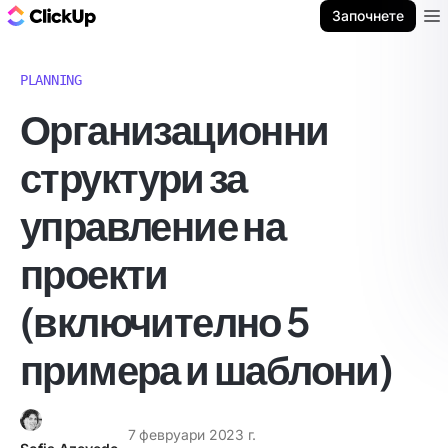
ClickUp блог
Започнете
Ope
PLANNING
Организационни
структури за
управление на
проекти
(включително 5
примера и шаблони)
7 февруари 2023 г.