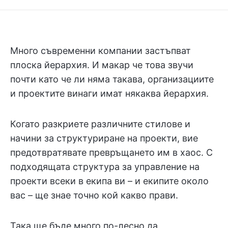
Много съвременни компании застъпват
плоска йерархия. И макар че това звучи
почти като че ли няма такава, организациите
и проектите винаги имат някаква йерархия.
Когато разкриете различните стилове и
начини за структуриране на проекти, вие
предотвратявате превръщането им в хаос. С
подходящата структура за управление на
проекти всеки в екипа ви – и екипите около
вас – ще знае точно кой какво прави.
Така ще бъде много по-лесно да