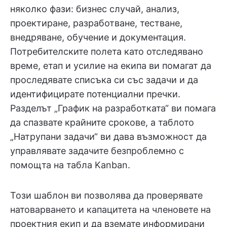
няколко фази: бизнес случай, анализ,
проектиране, разработване, тестване,
внедряване, обучение и документация.
Потребителските полета като отследявано
време, етап и усилие на екипа ви помагат да
проследявате списъка си със задачи и да
идентифицирате потенциални пречки.
Разделът „График на разработката“ ви помага
да спазвате крайните срокове, а таблото
„Натрупани задачи“ ви дава възможност да
управлявате задачите безпроблемно с
помощта на табла Kanban.
Този шаблон ви позволява да проверявате
натоварването и капацитета на членовете на
проектния екип и да вземате информирани