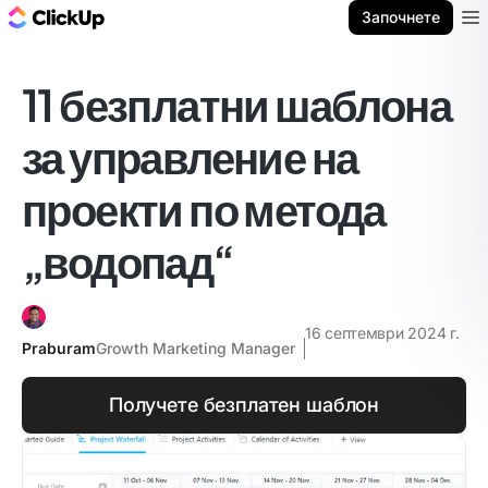
ClickUp блог
Започнете
Ope
11 безплатни шаблона
за управление на
проекти по метода
„водопад“
16 септември 2024 г.
Praburam
Growth Marketing Manager
Получете безплатен шаблон