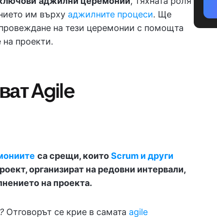
 ключови
аджилни церемонии
, тяхната роля
янието им върху
аджилните процеси
. Ще
 провеждане на тези церемонии с помощта
 на проекти.
ват Agile
мониите
са срещи, които
Scrum и други
роект, организират на редовни интервали,
лнението на проекта.
?
Отговорът се крие в самата
agile