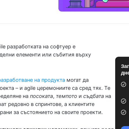
ile разработката на софтуер е
делни елементи или събития върху
За
дн
разработване на продукта
могат да
екта – и agile церемониите са сред тях. Те
ределяне на
посоката
,
темпото
и
съдбата
на
рат редовно в спринтове, а клиентите
ирани за състоянието на своите проекти.