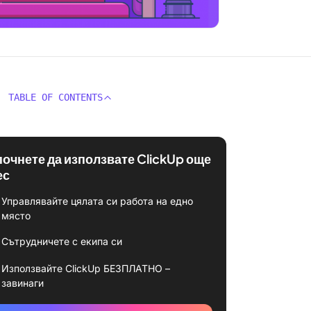
TABLE OF CONTENTS
почнете да използвате ClickUp още
ес
Управлявайте цялата си работа на едно
място
Сътрудничете с екипа си
Използвайте ClickUp БЕЗПЛАТНО –
завинаги