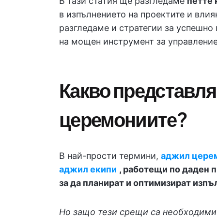
В тази статия ще разгледаме
петте
в изпълнението на проектите и вли
разгледаме и стратегии за успешно
на мощен инструмент за управление
Какво представля
церемониите?
В най-прости термини,
аджил цере
аджил екипи
, работещи по даден п
за да планират и оптимизират изпъ
Но защо тези срещи са необходими