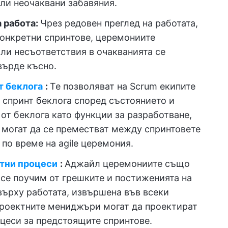
ли неочаквани забавяния.
 работа:
Чрез редовен преглед на работата,
 конкретни спринтове, церемониите
или несъответствия в очакванията се
върде късно.
т беклога
:
Те позволяват на Scrum екипите
 спринт беклога според състоянието и
от беклога като функции за разработване,
 могат да се преместват между спринтовете
 по време на agile церемония.
тни процеси
:
Аджайл церемониите също
се поучим от грешките и постиженията на
върху работата, извършена във всеки
проектните мениджъри могат да проектират
цеси за предстоящите спринтове.