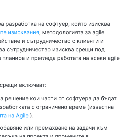
а разработка на софтуер, който изисква
те изисквания
, методологията за agile
ействие и сътрудничество с клиенти и
ва сътрудничество изисква срещи под
е планира и прегледа работата на всеки agile
 срещи включват:
а решение кои части от софтуера да бъдат
азработката с ограничено време (известна
а на Agile
).
обавяне или премахване на задачи към
редъка на проекта и промените в