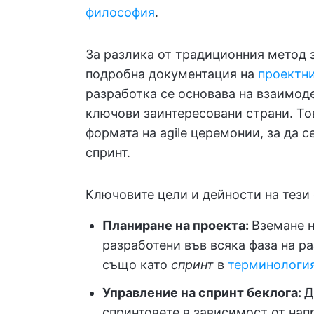
философия
.
За разлика от традиционния метод з
подробна документация на
проектни
разработка се основава на взаимод
ключови заинтересовани страни. То
формата на agile церемонии, за да с
спринт.
Ключовите цели и дейности на тези
Планиране на проекта:
Вземане н
разработени във всяка фаза на р
също като
спринт
в
терминологият
Управление на спринт беклога:
Д
спринтовете в зависимост от нап