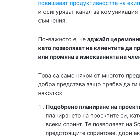
повишават продуктивността на еки
и осигуряват канал за комуникация 
съмнения.
По-важното е, че
аджайл церемонии
като позволяват на клиентите да 
или промяна в изискванията на чле
Това са само някои от многото преди
добра представа защо трябва да ги 
няколко:
Подобрено планиране на проект
планирането на проектите си, кат
всеки спринт. Те позволяват на S
предстоящите спринтове, дори а