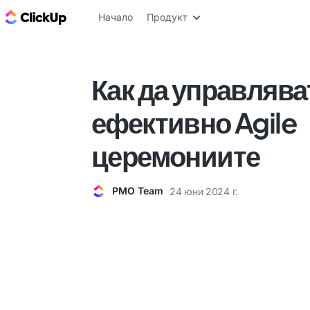
ClickUp блог
Начало
Продукт
Как да управлява
ефективно Agile
церемониите
PMO Team
24 юни 2024 г.