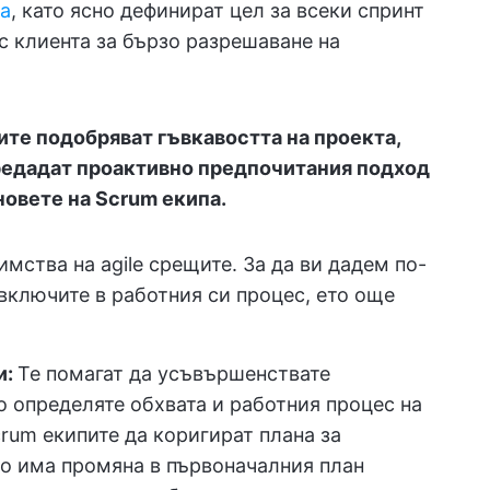
па
, като ясно дефинират цел за всеки спринт
с клиента за бързо разрешаване на
те подобряват гъвкавостта на проекта,
предадат проактивно предпочитания подход
новете на Scrum екипа.
мства на agile срещите. За да ви дадем по-
включите в работния си процес, ето още
и:
Те помагат да усъвършенствате
о определяте обхвата и работния процес на
crum екипите да коригират плана за
ко има промяна в първоначалния план