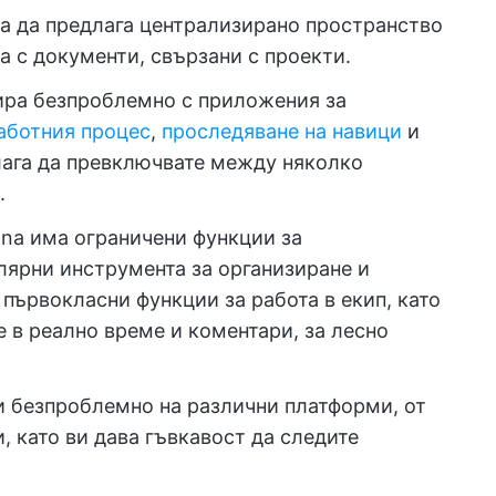
ва да предлага централизирано пространство
а с документи, свързани с проекти.
рира безпроблемно с приложения за
аботния процес
,
проследяване на навици
и
алага да превключвате между няколко
.
ona има ограничени функции за
лярни инструмента за организиране и
 първокласни функции за работа в екип, като
е в реално време и коментари, за лесно
ти безпроблемно на различни платформи, от
 като ви дава гъвкавост да следите