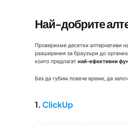
Най-добрите алт
Проверихме десетки алтернативи на
разширения за браузъри до организа
които предлагат
най-ефективни фу
Без да губим повече време, да започ
1.
ClickUp