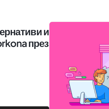
ернативи и
orkona през