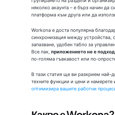
Групирането на раздели и организир
няколко акаунта – е бърз начин да 
платформа към друга или да използ
Workona е доста популярна благода
синхронизация между устройства, с
запазване, удобен табло за управле
Все пак,
приложението не е подход
по-голяма гъвкавост или по-опрост
В тази статия ще ви разкрием най-д
техните функции и цени и намерете
оптимизира вашите работни процес
Какво е Workona?