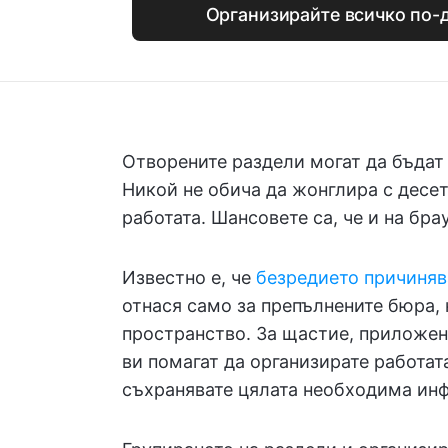
Организирайте всичко по-д
Отворените раздели могат да бъдат
Никой не обича да жонглира с десе
работата. Шансовете са, че и на бр
Известно е, че
безредието причиняв
отнася само за препълнените бюра, 
пространство. За щастие, приложен
ви помагат да организирате работат
съхранявате цялата необходима инф