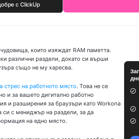
обре с ClickUp
 чудовища, които изяждат RAM паметта.
тки различни раздели, докато си върши
аузъра също не му харесва.
За
дн
а стрес на работното място
. Това не се
но и за вашето дигитално работно
ия и разширения за браузъри като Workona
а си с мениджър на раздели, за да
ормация на едно място.