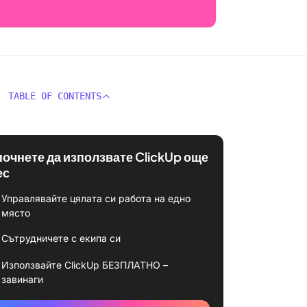
TABLE OF CONTENTS
почнете да използвате ClickUp още
ес
Управлявайте цялата си работа на едно
място
Сътрудничете с екипа си
Използвайте ClickUp БЕЗПЛАТНО –
завинаги