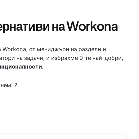
ернативи на Workona
 Workona, от мениджъри на раздели и
тори на задачи, и избрахме 9-те най-добри,
нкционалности
.
нем! ?