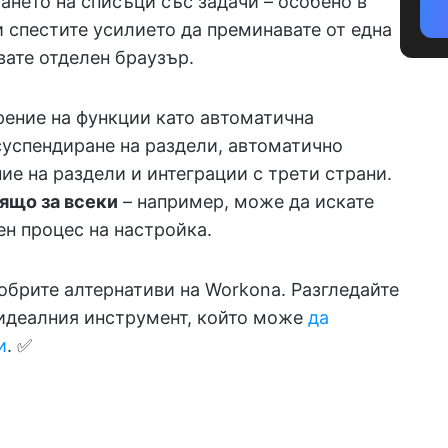
ането на списъци със задачи – особено в
си спестите усилието да преминавате от една
вате отделен браузър.
рение на функции като автоматична
успендиране на раздели, автоматично
ние на раздели и интеграции с трети страни.
ящо за всеки
– например, може да искате
ен процес на настройка.
обрите алтернативи на Workona. Разгледайте
 идеалния инструмент, който може
да
и
. ✅