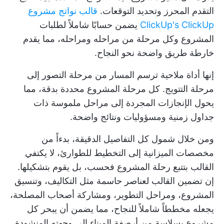
التقدم المحرز وتحديد التوقعات.
قالب نواتج مشروع
ClickUp's ClickUp
يضمن حسابًا شاملاً لطلبات
المشروع وكل مرحلة من مراحله ومراحله، مما يقدم
خارطة طريق واضحة نحو النجاح.
إنها أداة ملاحية ترسم المسار من مرحلة التصور إلى
مرحلة التتويج. كل
مرحلة المشروع
محددة بدقة، مما
يحول الإنجازات المجردة إلى مراحل ملموسة ذات
جداول زمنية ومسؤوليات ونتائج واضحة.
ومن خلال شمول كل التفاصيل الدقيقة، بدءاً من
مخصصات الميزانية إلى التخطيط للطوارئ، لا يكتفي
القالب بتتبع رحلة المشروع فحسب، بل يقوم بتشكيلها.
إن تضمين القالب لعناصر حاسمة مثل التكاليف، وتنسيق
المشروع، ومراحل التطوير، ومشاركة أصحاب المصلحة،
يجعله مخططاً شاملاً للنجاح، مما يضمن أن يبحر كل
مشروع بسلاسة من أرصفة الميناء إلى وجهته المنشودة.