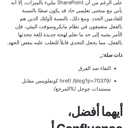
على الرغم من أن SharePoint مليء بالميزات، إلا أنه
يأتي مع منحنى تعليمي حاد قد يكون صعبًا بالنسبة
للقادمين الجدد. ومع ذلك، بالنسبة لأولئك الذين هم
بالفعل متعمقون في نظام مايكروسوفت البيئي، فإن
الأمر يشبه إلى حد ما تعلم لهجة جديدة للغة تتحدثها
بالفعل، مما يجعل التحدي قابلاً للتغلب عليه ببعض الجهد.
ذات صلة:_
التقاء ضد الفرق
/href/ /blog?p=70379 كونفلوينس مقابل
مستندات جوجل /%المرجع/
أيهما أفضل،