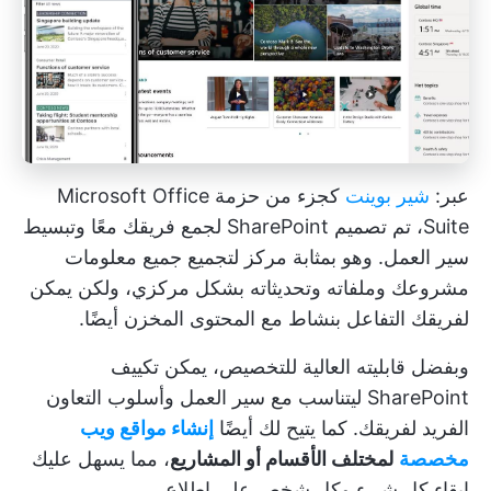
عبر:
شير بوينت
كجزء من حزمة Microsoft Office
Suite، تم تصميم SharePoint لجمع فريقك معًا وتبسيط
سير العمل. وهو بمثابة مركز لتجميع جميع معلومات
مشروعك وملفاته وتحديثاته بشكل مركزي، ولكن يمكن
لفريقك التفاعل بنشاط مع المحتوى المخزن أيضًا.
وبفضل قابليته العالية للتخصيص، يمكن تكييف
SharePoint ليتناسب مع سير العمل وأسلوب التعاون
الفريد لفريقك. كما يتيح لك أيضًا
إنشاء مواقع ويب
مخصصة
لمختلف الأقسام أو المشاريع
، مما يسهل عليك
إبقاء كل شيء وكل شخص على اطلاع.