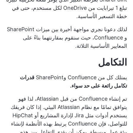
تبلغ 1 تيرابايت من OneDrive لكل مستخدم، حتى في
خطة التسعير الأساسية.
لذلك دعونا نجري مواجهة أخيرة بين ميزات SharePoint
و Confluence، حيث سنقوم بمقارنتهما بناءً على
المعايير الأساسية الثلاثة.
التكامل
يمتلك كل من Confluence وSharePoint
قدرات
تكامل رائعة على حد سواء.
تم إنشاء Confluence من قبل Atlassian، لذا فهو
يتوافق تمامًا مع نظام Atlassian البيئي. إذا كان فريقك
يستخدم أدوات مثل Jira لإدارة المشاريع أو HipChat
للتواصل، فإن Confluence يرتبط بهذه الأنظمة لإنشاء
بيئة عمل مبسطة. يمكن أن يؤدي التفاعل بين هذه