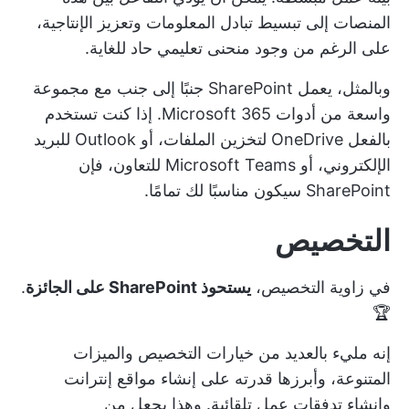
المنصات إلى تبسيط تبادل المعلومات وتعزيز الإنتاجية،
على الرغم من وجود منحنى تعليمي حاد للغاية.
وبالمثل، يعمل SharePoint جنبًا إلى جنب مع مجموعة
واسعة من أدوات Microsoft 365. إذا كنت تستخدم
بالفعل OneDrive لتخزين الملفات، أو Outlook للبريد
الإلكتروني، أو Microsoft Teams للتعاون، فإن
SharePoint سيكون مناسبًا لك تمامًا.
التخصيص
في زاوية التخصيص،
يستحوذ SharePoint على الجائزة
.
🏆
إنه مليء بالعديد من خيارات التخصيص والميزات
المتنوعة، وأبرزها قدرته على إنشاء مواقع إنترانت
وإنشاء تدفقات عمل تلقائية. وهذا يجعل من