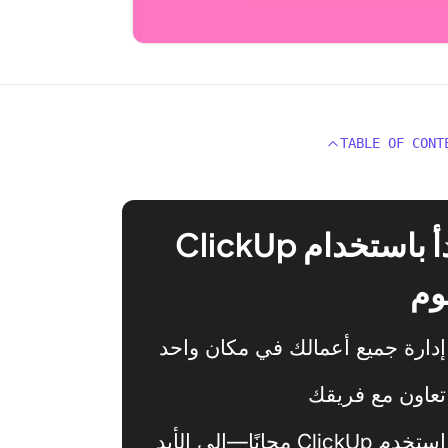
TABLE OF CONT
ابدأ باستخدام ClickUp
وم
إدارة جميع أعمالك في مكان واحد
تعاون مع فريقك
استخدم ClickUp مجانًا—إلى الأبد