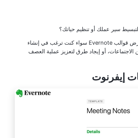
لقد قمنا بتجميع قائمة بخمسة خيارات من معرض قوالب Evernote سواء كنت ترغب في إنشاء
الاجتماعات، أو إيجاد طرق لتعزيز عملية العصف