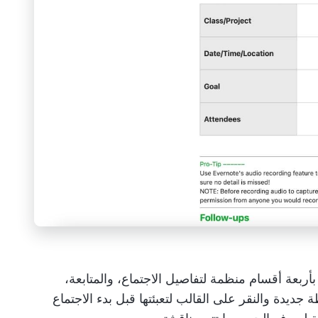
تميز قالب ملاحظات الاجتماع من Evernote بأربعة أقسام منظمة لتفاصيل الاجتماع، والمتابعة،
جديدة والنقر على القالب لتعبئتها قبل بدء الاجتماع