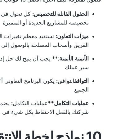
الحقول القابلة للتخصيص:
كل تحول في ال
تخصيصه للمشاريع الجديدة أو المتميزة
ميزات التعاون:
تستفيد معظم تغييرات ال
الفريق وأصحاب المصلحة بالوصول إلى وث
الأتمتة
الأتمتة
:** يجب أن يتيح لك حل إدا
سير عملك
التوافق
التوافق
:
يكون البرنامج التعاوني أك
الجميع
عمليات التكامل**
عمليات التكامل
:
يضمن 
شركتك بالفعل الاحتفاظ بكل شيء في م
10 نماذج لخطة الان