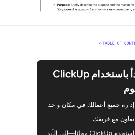
TABLE OF CONT
ابدأ باستخدام ClickUp
وم
إدارة جميع أعمالك في مكان واحد
تعاون مع فريقك
استخدم ClickUp مجانًا—إلى الأبد