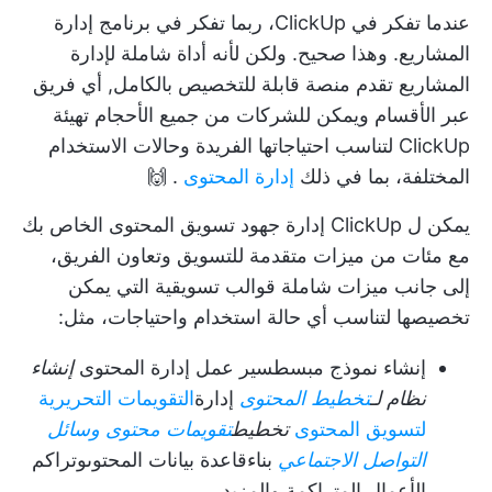
عندما تفكر في ClickUp، ربما تفكر في برنامج إدارة
المشاريع. وهذا صحيح. ولكن لأنه أداة شاملة لإدارة
المشاريع تقدم منصة قابلة للتخصيص بالكامل,
أي فريق
عبر الأقسام
ويمكن للشركات من جميع الأحجام تهيئة
ClickUp لتناسب احتياجاتها الفريدة وحالات الاستخدام
المختلفة، بما في ذلك
إدارة المحتوى
. 🙌
يمكن ل ClickUp إدارة جهود تسويق المحتوى الخاص بك
مع مئات من
ميزات متقدمة للتسويق
وتعاون الفريق،
إلى جانب ميزات شاملة
قوالب تسويقية
التي يمكن
تخصيصها لتناسب أي حالة استخدام واحتياجات، مثل:
إنشاء نموذج مبسط
سير عمل إدارة المحتوى
إنشاء
نظام لـ
تخطيط المحتوى
إدارة
التقويمات التحريرية
لتسويق المحتوى
تخطيط
تقويمات محتوى وسائل
التواصل الاجتماعي
بناء
قاعدة بيانات المحتوى
وتراكم
الأعمال المتراكمة والمزيد