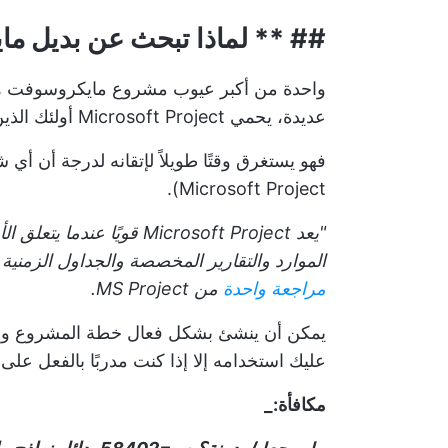
## ** لماذا تبحث عن بديل ما
واحدة من أكبر
عيوب مشروع مايكروسوفت
ه
عديدة، يحمي Microsoft Project أولئك الذين يعرفونه بشكل أفضل.
فهو يستغرق وقتًا طويلاً لإتقانه لدرجة أن أ
Microsoft Project).
"يعد Microsoft Project قويً
الموارد والتقارير المخصصة والجداول الزمنية. 
مراجعة واحدة
من MS Project.
يمكن أن ينشئ بشكل فعال
خطة المشروع
وا
عليك استخدامه إلا إذا كنت مدربًا بالفعل على ترويض الو
مكافأة:_