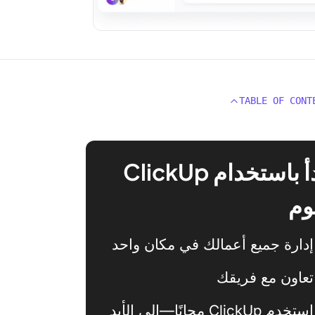
TABLE OF CONT
ابدأ باستخدام ClickUp
وم
إدارة جميع أعمالك في مكان واحد
تعاون مع فريقك
استخدم ClickUp مجانًا—إلى الأبد