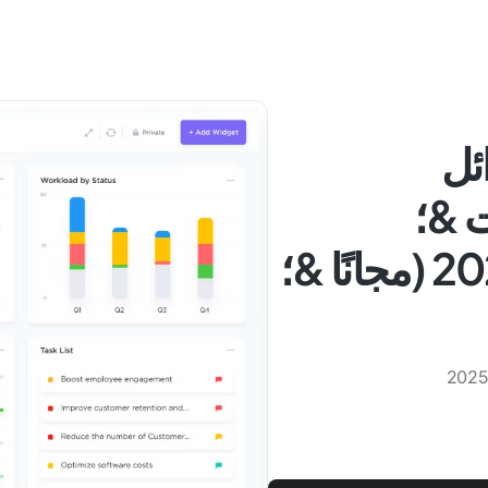
ائل
 &؛
المنافسين في عام 2025 (مجانًا &؛