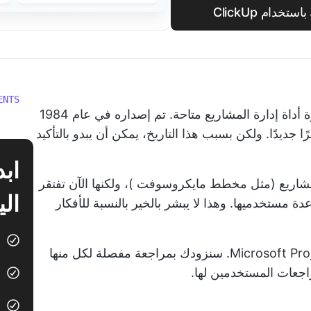
ام ClickUp
ENTS
ة
أداة إدارة المشاريع
متاحة. تم إصداره في عام 1984
جديدًا. ولكن بسبب هذا التاريخ، يمكن أن يبدو بالتأكيد
مشاريع
(مثل
مخطط مايكروسوفت
)، ولكنها الآن تفتقر
الي
اعدة مستخدميها. وهذا لا يبشر بالخير بالنسبة للأفكار
لهذا السبب سنستعرض أفضل 16 بديلاً لـ Microsoft Project. سنزودك بمراجعة مفصلة لكل منها
مراجعات المستخدمين لها.