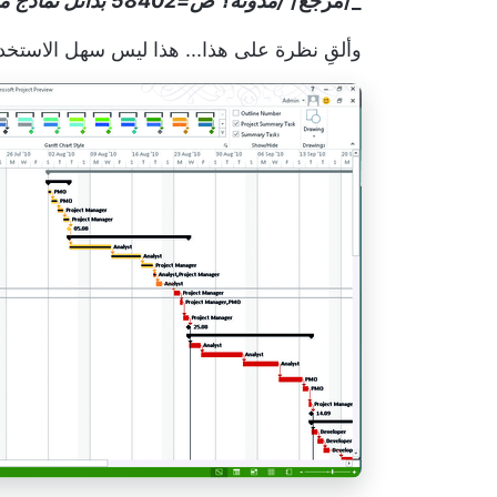
_/مرجع/
/مدونة؟ ص=58402
بدائل نماذج 
وألقِ نظرة على هذا... هذا ليس سهل الاستخد