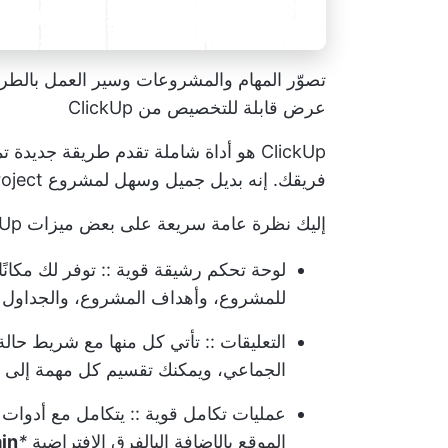
عرض قابلة للتخصيص من ClickUp
ClickUp هو أداة شاملة تقدم طريقة جدي
فريقك. إنه بديل جميل وسهل لمشروع MS Project!
إليك نظرة عامة سريعة على بعض ميزات ClickUp الرئيسية:
لوحة تحكم رشيقة قوية
:: توفر لك مكانًا 
للمشروع، وأهداف المشروع، والجداول ال
التعليقات
:: تأتي كل منها مع شريط حالة
الجماعي، ويمكنك تقسيم كل مهمة إلى م
عمليات تكامل قوية
:: يتكامل مع أدوات 
الموقع بالإضافة إلى
الفرق الافتراضية
*
in