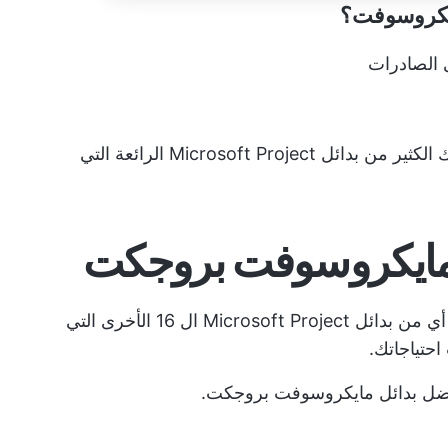
يكروسوفت؟
 الصادرات
ولكن لحسن الحظ، نحن في قرن جديد، وهناك الكثير من بدائل Microsoft Project الرائعة التي
سواء كان ClickUp، أو Asana، أو Trello، أو أي من بدائل Microsoft Project ال 16 الأخرى التي
احتياجاتك.
أفضل بدائل مايكروسوفت بروجكت.