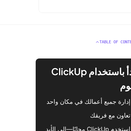
TABLE OF CONT
ابدأ باستخدام ClickUp
وم
إدارة جميع أعمالك في مكان واحد
تعاون مع فريقك
استخدم ClickUp مجانًا—إلى الأبد