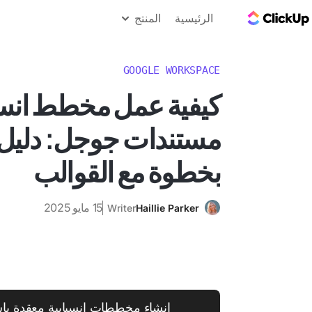
مدونة ClickUp
الرئيسية
المنتج
GOOGLE WORKSPACE
كيفية عمل مخطط انس
مستندات جوجل: دليل
بخطوة مع القوالب
15 مايو 2025
Writer
Haillie Parker
إنشاء مخططات انسيابية معقدة با