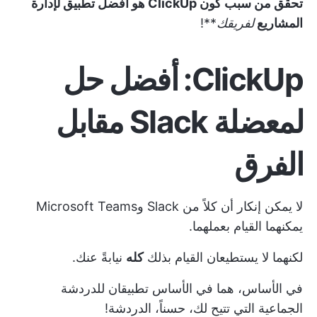
تحقق من سبب كون ClickUp هو
أفضل تطبيق لإدارة
المشاريع
لفريقك
**!
ClickUp: أفضل حل
لمعضلة Slack مقابل
الفرق
لا يمكن إنكار أن كلاً من Slack وMicrosoft Teams
يمكنهما القيام بعملهما.
لكنهما لا يستطيعان القيام بذلك
كله
نيابةً عنك.
في الأساس، هما في الأساس تطبيقان للدردشة
الجماعية التي تتيح لك، حسناً، الدردشة!