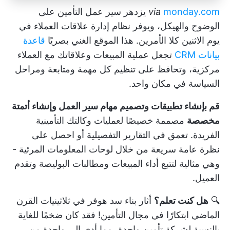
monday.com
via
يزدهر سير عمل التأمين على
الوضوح والهيكل، ويوفر نظام إدارة علاقات العملاء في
يوم الاثنين كلا الأمرين. هذا الموقع الغني بصريًا
قاعدة
بيانات CRM
تجعل عملية المبيعات وعلاقاتك مع العملاء
مركزية، وتحافظ على تنظيم كل مهمة ومتابعة ومراحل
السياسة في مكان واحد.
قم بإنشاء تطبيقات وتصميم مهام سير العمل وإنشاء أتمتة
مخصصة
مصممة خصيصًا لعمليات وكالتك التأمينية
الفريدة. تعمق في التقارير التفصيلية أو احصل على
نظرة عامة سريعة من خلال لوحات المعلومات المرئية -
وهي مثالية لتتبع أداء المبيعات ومطالبات البوليصة وتقدم
العميل.
🔍
هل كنت تعلم؟
أثار بناء سد هوفر في ثلاثينيات القرن
الماضي ابتكارًا في مجال التأمين! فقد كان ضخمًا للغاية
بالنسبة لشركة تأمين واحدة، مما أدى إلى واحدة من