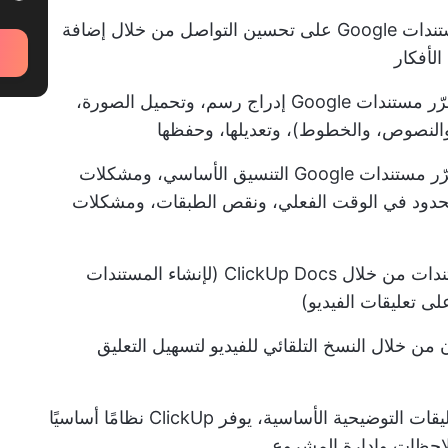
تعمل التعليقات التوضيحية في محرّر مستندات Google على تحسين التواصل من خلال إضافة
لأفكار
يتضمن التعليق التوضيحي للصور في محرّر مستندات Google إدراج رسم، وتحميل الصورة،
 والنصوص، والخطوط)، وتعديلها، وحفظها
تشمل قيود التعليقات التوضيحية في محرّر مستندات Google التنسيق الأساسي، ومشكلات
المحدود في الوقت الفعلي، ونقص الطبقات، ومشكلات
يوفر ClickUp تعاونًا أكثر قوة في المستندات من خلال ClickUp Docs (لإنشاء المستندات
تعزيز التعاون من خلال النسخ التلقائي للفيديو لتسهيل التعليق
بينما يقدم مستندات Google Docs التعليقات التوضيحية الأساسية، يوفر ClickUp نظامًا أساسيًا
ملاحظات وإدارة المشروع