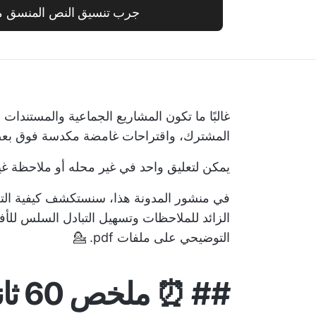
جرب تنسيق النص المنسق مع ickUp
المشترك، واقتراحات غامضة مكدسة فوق بعضها
يمكن لتعليق واحد في غير محله أو ملاحظة غي
الزائد للملاحظات وتسهيل التبادل السلس للأفك
التوضيحي على ملفات pdf. 💁
##
⏰ ملخص 60 ثانية