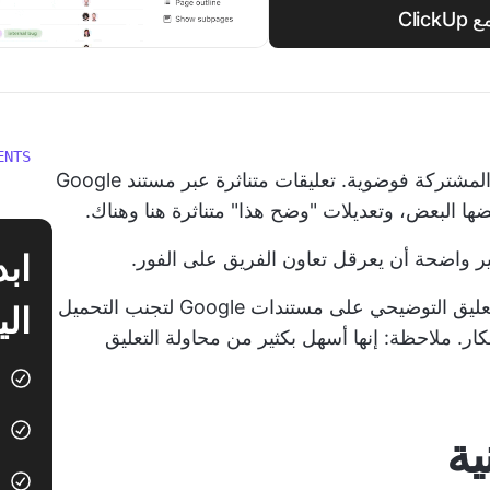
Cl
ENTS
غالبًا ما تكون المشاريع الجماعية والمستندات المشتركة فوضوية. تعليقات متناثرة عبر مستند Google
 البعض، وتعديلات "وضح هذا" متناثرة هنا وهناك.
ر واضحة أن يعرقل تعاون الفريق على الفور.
في منشور المدونة هذا، سنستكشف كيفية التعليق التوضيحي على مستندات Google لتجنب التحميل
الي
ار. ملاحظة: إنها أسهل بكثير من محاولة التعليق