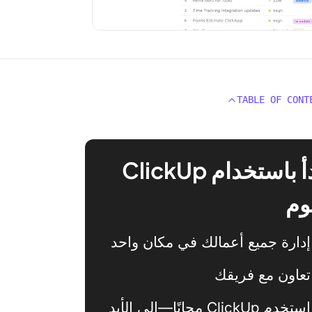
TABLE OF CONT
ابدأ باستخدام ClickUp
وم
إدارة جميع أعمالك في مكان واحد
تعاون مع فريقك
استخدم ClickUp مجانًا—إلى الأبد