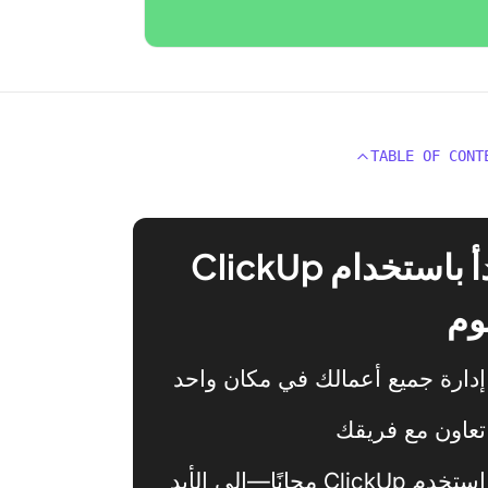
TABLE OF CONT
ابدأ باستخدام ClickUp
وم
إدارة جميع أعمالك في مكان واحد
تعاون مع فريقك
استخدم ClickUp مجانًا—إلى الأبد