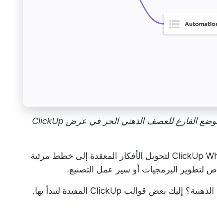
الاختيار بين وضع المهام للتخطيط المنظم أو الوضع الفارغ للعصف الذهني الحر في عرض ClickUp
ClickUp W
لتحويل الأفكار المعقدة إلى خطط مرئية
اص لتطوير البرمجيات أو سير عمل التصنيع.
عض قوالب ClickUp المفيدة لتبدأ بها.