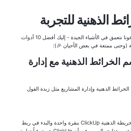
الآن بعد أن غطينا ما الذي يجب البحث عنه، دعونا نتعمق في الأشياء الجيدة - إليك أفضل 10 أدوات
ية (وحتى ممتعة في بعض الأحيان 🎉):
ضل لرسم الخرائط الذهنية مع إدارة
لخرائط الذهنية وإدارة المشاريع مثل زبدة الفول
ة الذهنية ClickUp
بنقرة واحدة والبدء في ربط
المهام أو العمليات أو حتى جلسات العصف الذهني. هذا هو السبب في أن ClickUp هو حرفياً تطبيق