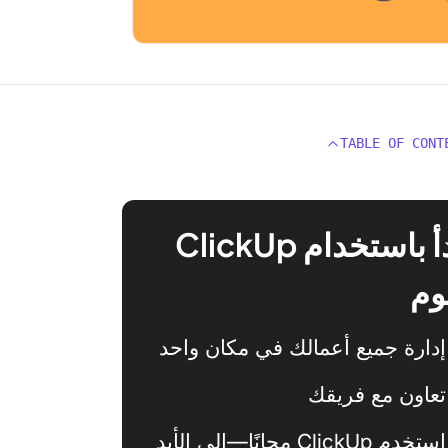
TABLE OF CONT
ابدأ باستخدام ClickUp
وم
إدارة جميع أعمالك في مكان واحد
تعاون مع فريقك
استخدم ClickUp مجانًا—إلى الأبد