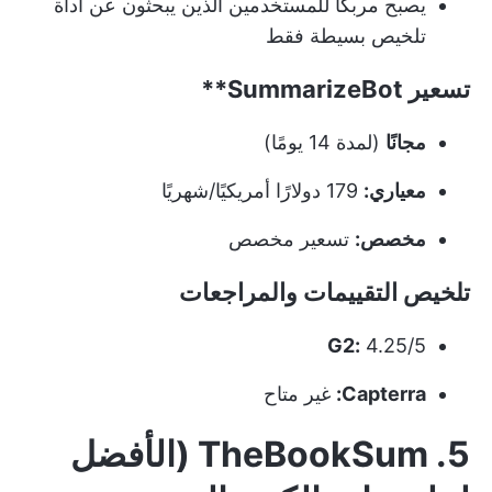
يصبح مربكًا للمستخدمين الذين يبحثون عن أداة
تلخيص بسيطة فقط
تسعير
SummarizeBot**
مجانًا
(لمدة 14 يومًا)
معياري:
179 دولارًا أمريكيًا/شهريًا
مخصص:
تسعير مخصص
تلخيص التقييمات والمراجعات
G2:
4.25/5
Capterra:
غير متاح
5. TheBookSum (الأفضل