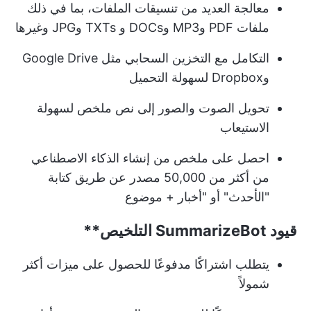
معالجة العديد من تنسيقات الملفات، بما في ذلك
ملفات PDF وMP3 وDOCs و TXTs وJPG وغيرها
التكامل مع التخزين السحابي مثل Google Drive
وDropbox لسهولة التحميل
تحويل الصوت والصور إلى نص ملخص لسهولة
الاستيعاب
احصل على ملخص من إنشاء الذكاء الاصطناعي
من أكثر من 50,000 مصدر عن طريق كتابة
"الأحدث" أو "أخبار + موضوع
قيود
SummarizeBot التلخيص**
يتطلب اشتراكًا مدفوعًا للحصول على ميزات أكثر
شمولاً