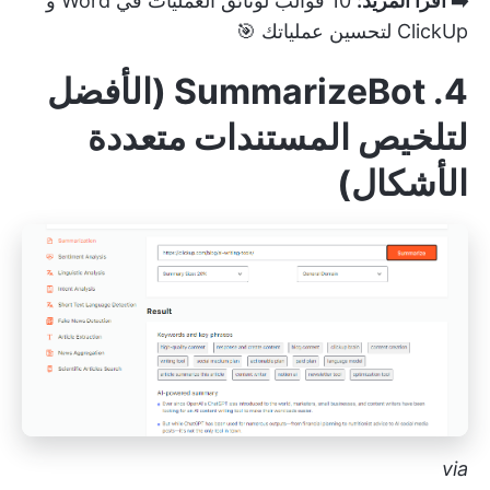
➡️ اقرأ المزيد:
10 قوالب لوثائق العمليات في Word و
ClickUp لتحسين عملياتك
🎯
4. SummarizeBot (الأفضل
لتلخيص المستندات متعددة
الأشكال)
via