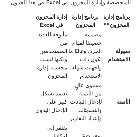
المتخصصة وإدارة المخزون في Excel في هذا الجدول:
برنامج إدارة
برنامج إدارة
إدارة المخزون
المخزون**
المخزون
في Excel
مصممة
مألوفة للعديد
خصيصًا لمهام
من
سهولة
الجرد، وغالبًا ما
المستخدمين
الاستخدام
تكون ذات
ولكنها ليست
واجهات سهلة
محسنة لإدارة
الاستخدام
المخزون
مستوى عالٍ
من الأتمتة
يعتمد بشكل
الأتمتة
لإدخال البيانات
كبير على
والتحديثات
الإدخال اليدوي
وإعداد التقارير
يفتقر إلى
يوفر تتبعًا
إمكانيات