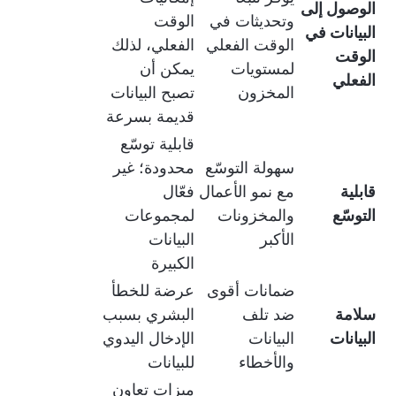
الوصول إلى
وتحديثات في
الوقت
البيانات في
الوقت الفعلي
الفعلي، لذلك
الوقت
لمستويات
يمكن أن
الفعلي
المخزون
تصبح البيانات
قديمة بسرعة
قابلية توسّع
سهولة التوسّع
محدودة؛ غير
قابلية
مع نمو الأعمال
فعّال
التوسّع
والمخزونات
لمجموعات
الأكبر
البيانات
الكبيرة
ضمانات أقوى
عرضة للخطأ
سلامة
ضد تلف
البشري بسبب
البيانات
البيانات
الإدخال اليدوي
والأخطاء
للبيانات
ميزات تعاون