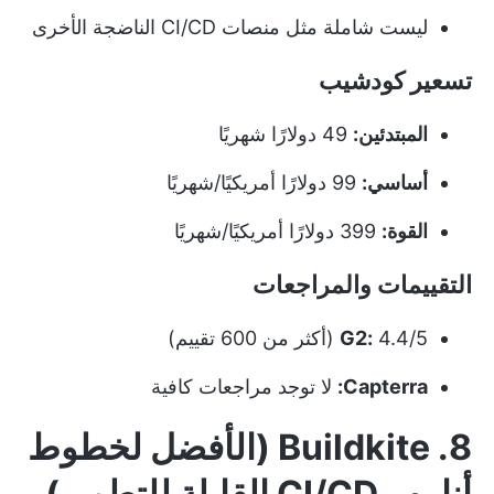
ليست شاملة مثل منصات CI/CD الناضجة الأخرى
تسعير كودشيب
المبتدئين:
49 دولارًا شهريًا
أساسي:
99 دولارًا أمريكيًا/شهريًا
القوة:
399 دولارًا أمريكيًا/شهريًا
التقييمات والمراجعات
4.4/5 (أكثر من 600 تقييم)
G2:
Capterra:
لا توجد مراجعات كافية
8. Buildkite (الأفضل لخطوط
أنابيب CI/CD القابلة للتطوير
)