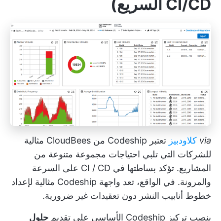
CI/CD السريع
)
via
كلاودبيز
تعتبر Codeship من CloudBees مثالية
للشركات التي تلبي احتياجات مجموعة متنوعة من
المشاريع. تؤكد بساطتها في CI / CD على السرعة
والمرونة. في الواقع، تعد واجهة Codeship مثالية لإعداد
خطوط أنابيب النشر دون تعقيدات غير ضرورية.
ينصب تركيز Codeship الأساسي على تقديم
حلول