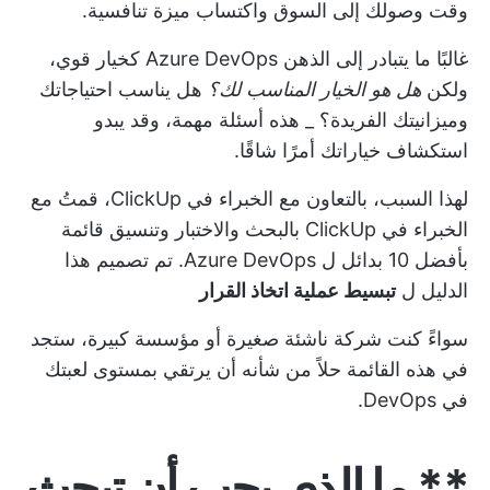
وقت وصولك إلى السوق واكتساب ميزة تنافسية.
غالبًا ما يتبادر إلى الذهن Azure DevOps كخيار قوي،
ولكن
هل هو الخيار المناسب لك؟
هل يناسب احتياجاتك
وميزانيتك الفريدة؟ _ هذه أسئلة مهمة، وقد يبدو
استكشاف خياراتك أمرًا شاقًا.
لهذا السبب، بالتعاون مع الخبراء في ClickUp، قمتُ مع
الخبراء في ClickUp بالبحث والاختبار وتنسيق قائمة
بأفضل 10 بدائل ل Azure DevOps. تم تصميم هذا
الدليل ل
تبسيط عملية اتخاذ القرار
سواءً كنت شركة ناشئة صغيرة أو مؤسسة كبيرة، ستجد
في هذه القائمة حلاً من شأنه أن يرتقي بمستوى لعبتك
في DevOps.
** ما الذي يجب أن تبحث