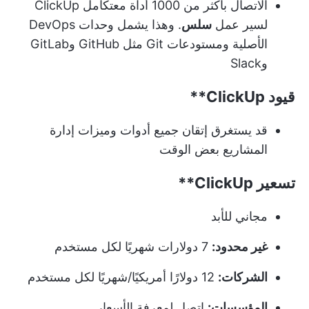
الاتصال بأكثر من 1000 أداة مع
تكامل ClickUp
لسير عمل
سلس
. وهذا يشمل وحدات DevOps
الأصلية ومستودعات Git مثل GitHub وGitLab
وSlack
قيود
ClickUp**
قد يستغرق إتقان جميع أدوات وميزات إدارة
المشاريع بعض الوقت
تسعير
ClickUp**
مجاني للأبد
غير محدود:
7 دولارات شهريًا لكل مستخدم
الشركات:
12 دولارًا أمريكيًا/شهريًا لكل مستخدم
المؤسسات:
اتصل لمعرفة الأسعار