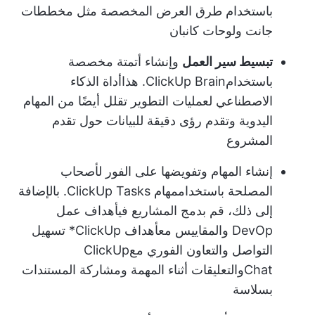
باستخدام طرق العرض المخصصة مثل مخططات
جانت ولوحات كانبان
تبسيط سير العمل
وإنشاء أتمتة مخصصة
باستخدام
ClickUp Brain
. هذا
أداة الذكاء
الاصطناعي لعمليات التطوير
تقلل أيضًا من المهام
اليدوية وتقدم رؤى دقيقة للبيانات حول تقدم
المشروع
إنشاء المهام وتفويضها على الفور لأصحاب
المصلحة باستخدام
مهام ClickUp Tasks
. بالإضافة
إلى ذلك، قم بدمج المشاريع في
أهداف عمل
DevOp
والمقاييس مع
أهداف ClickUp
* تسهيل
التواصل والتعاون الفوري مع
ClickUp
Chat
والتعليقات أثناء المهمة ومشاركة المستندات
بسلاسة