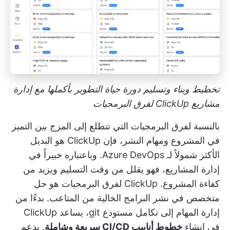
تخطيط وبناء وتسليم دورة حياة التطوير بأكملها مع إدارة
مشاريع ClickUp لفرق البرمجيات
بالنسبة لفرق البرمجيات التي تتطلع إلى المزج بين التميز
في المشروع ومهام النشر، فإن ClickUp هو البديل
الأكثر شمولاً لـ Azure DevOps. وباعتباره خبيراً في
إدارة المشاريع، فهو يقلل من وقت التسليم ويزيد من
كفاءة المشروع.
ClickUp لفرق البرمجيات
هو حل
متخصص في نشر البرامج الخالية من المتاعب. بدءًا من
إدارة المهام إلى تكامل مستودع git، يساعد ClickUp
في إنشاء
خطوط أنابيب CI/CD سريعة وشاملة
. يدعم