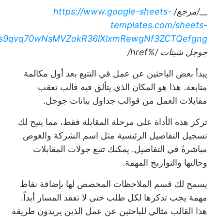
__
/مرجع/
https://www.google-sheets-
templates.com/sheets-
Pks9qvq70wNsMVZokR36lXlxmRewgNf3ZCTQefgng
جوجل شيتات
/%href/
يبدأ بعض الباحثين عن عمل في التتبع بعد أول مكالمة
متابعة. هذا هو المكان الذي يتألق فيه قالب تعقب
مقابلات العمل من قوالب جداول بيانات جوجل.
تركز هذه الأداة على مرحلة المقابلة فقط، مما يتيح لك
تسجيل التفاصيل الرئيسية مثل اسم الشركة والغوص
مباشرةً في التفاصيل. يمكنك تتبع جولات المقابلات
وحالتها والتواريخ المهمة.
يسمح لك قسم الملاحظات المخصص لها بإضافة نقاط
مهمة يجب تذكرها لكل طلب حتى لا تفقد المسار أبداً.
هذا القالب مثالي للباحثين عن عمل الذين يريدون طريقة