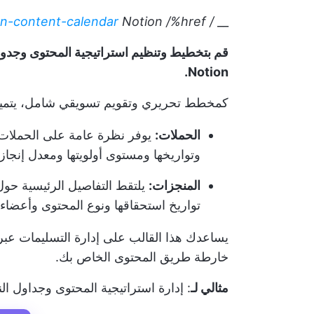
on-content-calendar
Notion
/%href/
/ href/
__
قم بتخطيط وتنظيم استراتيجية المحتوى وجدول
Notion.
كمخطط تحريري وتقويم تسويقي شامل، يتميز هذ
الحملات:
يوفر نظرة عامة على الحملات ا
وتواريخها ومستوى أولويتها ومعدل إنجازه
المنجزات:
يلتقط التفاصيل الرئيسية حول
تواريخ استحقاقها ونوع المحتوى وأعضاء ا
يساعدك هذا القالب على إدارة التسليمات عب
خارطة طريق المحتوى الخاص بك.
مثالي لـ
: إدارة استراتيجية المحتوى وجداول ا