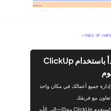
TABLE OF CONT
ابدأ باستخدام ClickUp
وم
إدارة جميع أعمالك في مكان واحد
تعاون مع فريقك
استخدم ClickUp مجانًا—إلى الأبد