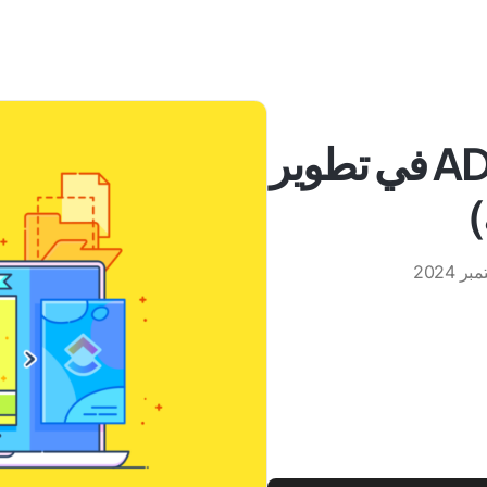
كيفية تنفيذ نموذج ADDIE في تطوير
)