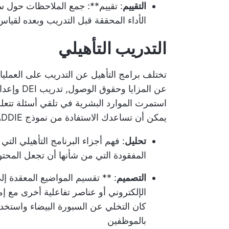
التقييم
: تقييم**: جمع الملاحظات حول س
الأداء المحققة قبل التدريب وبعده لقياس 
التدريب التأهيلي
تختلف برامج التأهيل عن التدريب على العم
عن المزايا وحقوق الوصول,
تدريب DEI
وإعداد
استمرت الموارد البشرية في تلقي أسئلة تتعلق
يمكن أن تساعدك الاستفادة من نموذج ADDIE:
تحليل
: فهم أجزاء البرنامج التأهيلي الت
المفقودة التي من شأنها أن تجعل المحتو
التصميم
: ** تقسيم المواضيع المعقدة إل
الإلكتروني أو عناصر تفاعلية أخرى مع إم
كان التخلي عن السبورة البيضاء واستخد
بالموظفين