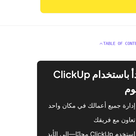
TABLE OF CONT
ابدأ باستخدام ClickUp
وم
إدارة جميع أعمالك في مكان واحد
تعاون مع فريقك
استخدم ClickUp مجانًا—إلى الأبد