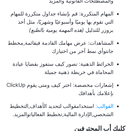
والمصطلحات القانونية والمزيد
المهام المتكررة:
قم بإنشاء جداول متكررة للمهام
التي تقوم بها يوميًا وأسبوعيًا وشهريًا، مثل أخذ
بروزر للتدليل
(هذه المهمة يومية بالطبع)
المشاهدات:
عرض مهامك القادمة في
قائمة
,
مخطط
جانت
وأي نمط آخر من اختيارك
الخرائط الذهنية:
تصور كيف ستفوز بقضايا عيادة
المحاماة في خريطة ذهنية جميلة
إشعارات مخصصة:
اختر كيف ومتى يقوم ClickUp
بإعلامك بأهدافك
القوالب:
استخدام
قوالب لتحديد الأهداف
,
التخطيط
الشخصي
,
الإدارة المالية
,
تخطيط الفعاليات
والمزيد.
كليك أب المحترفين