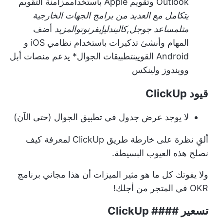
Outlook وتقويم Apple باستخدام
مزامنة التقويم
يتكامل مع العديد من برامج الجهات الخارجية
مثل
مساعد جوجل
,
كاليندلي
إيفرنوت
و
المزيد
أضف
المهام وأنشئ تذكيرات باستخدام نظامي iOS و
Android القويين
تطبيقات الجوال
* يدعم منصات أبل
وويندوز ولينكس
قيود ClickUp
لا يوجد عرض جدول في تطبيق الجوال (حتى الآن)
ألقِ نظرة على
خارطة طريق ClickUp
لمعرفة كيف
نصلح هذه العيوب البسيطة.
ولا يفوتك كل ما هو مثير
الميزات
أن هذا مجاني
برنامج
OKR
في المتجر من أجلك!
تسعير #### ClickUp