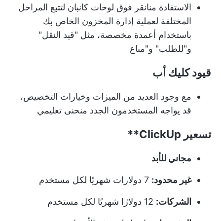
الاستفادة من
انقر فوق لوحات كانبان
لتتبع المراحل
المختلفة لعملية إدارة المخزون الخاص بك
باستخدام أعمدة مخصصة، مثل "قيد النقل"
و"للطلب" و"مباع
قيود كليك أب
مع وجود العديد من الميزات وخيارات التخصيص،
قد يواجه المستخدمون الجدد منحنى تعليمي
تسعير
ClickUp**
مجاني للأبد
غير محدود:
7 دولارات شهريًا لكل مستخدم
الشركات:
12 دولارًا شهريًا لكل مستخدم