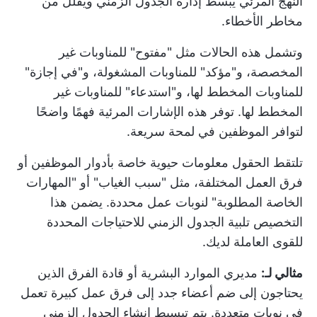
النهج المرئي يبسط إدارة الجدول الزمني ويقلل من
مخاطر الأخطاء.
وتشمل هذه الحالات مثل "مفتوح" للمناوبات غير
المخصصة، و"مؤكد" للمناوبات المشغولة، و"في إجازة"
للمناوبات المخطط لها، و"استدعاء" للمناوبات غير
المخطط لها. توفر هذه الإشارات المرئية فهمًا واضحًا
لتوافر الموظفين في لمحة سريعة.
تلتقط الحقول معلومات حيوية خاصة بأدوار الموظفين أو
فرق العمل المختلفة، مثل "سبب الغياب" أو "المهارات
الخاصة المطلوبة" لنوبات عمل محددة. يضمن هذا
التخصيص تلبية الجدول الزمني للاحتياجات المحددة
للقوى العاملة لديك.
مثالي لـ:
مديري الموارد البشرية أو قادة الفرق الذين
يحتاجون إلى ضم أعضاء جدد إلى فرق عمل كبيرة تعمل
في نوبات متعددة. يتم تبسيط إنشاء الجدول الزمني