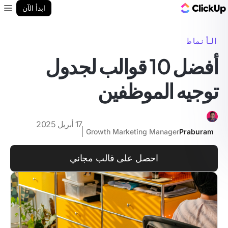
مدونة ClickUp
ابدأ الآن
enu
الأنماط
أفضل 10 قوالب لجدول
توجيه الموظفين
17 أبريل 2025
Growth Marketing Manager
Praburam
احصل على قالب مجاني