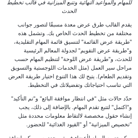
للمهام والمواعيد النهائية وتتبع الميزانية في قالب تخطيط
الحدث
يقدم القالب طرق عرض معدة مسبقًا لتصور جوانب
مختلفة من تخطيط الحدث الخاص بك. وتشمل هذه
"طريقة عرض القائمة" لتنسيق قائمة المهام التقليدية،
و"طريقة عرض التقويم" لجدولة المعالم الرئيسية
للحدث، و"طريقة عرض اللوحة" لتنظيم المهام حسب
مراحل سير العمل (مثل الخدمات اللوجستية والتسويق
وتقديم الطعام). يتيح لك هذا التنوع اختيار طريقة العرض
التي تناسب احتياجاتك وتفضيلاتك في التخطيط.
حدّد حالات مثل "في انتظار موافقة البائع" و"تم التأكيد"
و"اكتمل" لتتبع تقدم المهام. بالإضافة إلى ذلك، يجب
إنشاء حقول مخصصة لالتقاط معلومات محددة مثل
"تخصيص الميزانية" أو "القيود الغذائية" للحضور.
يمكن تعيين المهام لأعضاء فريق محددين، ويمكن إضافة