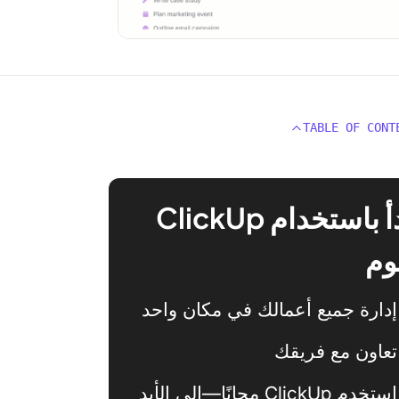
TABLE OF CONT
ابدأ باستخدام ClickUp
وم
إدارة جميع أعمالك في مكان واحد
تعاون مع فريقك
استخدم ClickUp مجانًا—إلى الأبد