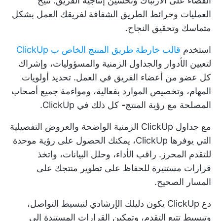
القضاء على الارتباك وتحسين إنتاجية الفريق. تتيح
العمليات وخرائط الطريق الشفافة لفريقك العمل بشكل
متماسك وتحقيق النجاح.
استخدم
قالب خارطة طريق المنتج الخاص ب ClickUp
لتعيين الأدوار والجداول الزمنية والمسؤوليات، وإشراك
كل عضو من أعضاء الفريق في العمل. تحديد أولويات
المهام، وتخصيص الموارد بفعالية، ومواءمة جميع أصحاب
المصلحة مع رؤية المنتج
-
كل ذلك في ClickUp.
مع جداول ClickUp الزمنية الواضحة والعروض التفصيلية
التي يوفرها ClickUp، يمكنك الحصول على رؤية موحدة
للتقدم المحرز. راقب الأداء، وحلل البيانات، واتخذ
قرارات مستنيرة للحفاظ على تطوير منتجك على
المسار الصحيح.
دع ClickUp يكون دليلك الإرشادي لتبسيط التواصل،
وتبسيط تتبع التقدم، وتمكين القرارات المستندة إلى