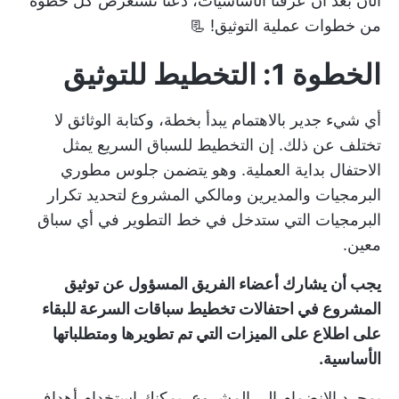
الآن بعد أن عرفنا الأساسيات، دعنا نستعرض كل خطوة
من خطوات عملية التوثيق! 📃
الخطوة 1: التخطيط للتوثيق
أي شيء جدير بالاهتمام يبدأ بخطة، وكتابة الوثائق لا
تختلف عن ذلك. إن
التخطيط للسباق السريع
يمثل
الاحتفال بداية العملية. وهو يتضمن جلوس مطوري
البرمجيات والمديرين ومالكي المشروع لتحديد تكرار
البرمجيات التي ستدخل في خط التطوير في أي سباق
معين.
يجب أن يشارك أعضاء الفريق المسؤول عن توثيق
المشروع في احتفالات تخطيط سباقات السرعة للبقاء
على اطلاع على الميزات التي تم تطويرها ومتطلباتها
الأساسية.
بمجرد الانضمام إلى المشروع، يمكنك استخدام
أهداف