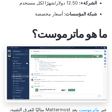
الشركة+:
12.50 دولار/شهرًا لكل مستخدم
شبكة المؤسسات:
أسعار مخصصة
ما هو ماترموست؟
عبر
ماترموست
يعد Mattermost مثاليًا للفرق التقنية،