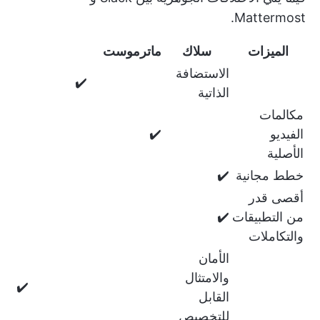
Mattermost.
الميزات
سلاك
ماترموست
الاستضافة
✔️
الذاتية
مكالمات
الفيديو
✔️
الأصلية
خطط مجانية
✔️
أقصى قدر
من التطبيقات
✔️
والتكاملات
الأمان
والامتثال
✔️
القابل
للتخصيص