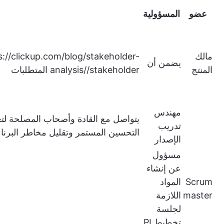
عضو
المسؤولية
مالك
s://clickup.com/blog/stakeholder-
يضمن أن
المنتج
analysis//stakeholder
المتطلبات
مهندس
يتواصل مع القادة وأصحاب المصلحة لتع
تدريب
التحسين المستمر وتقليل مخاطر البرنا
الإصدار
مسؤول
عن إنشاء
Scrum
المواد
master
اللازمة
لجلسة
تخطيط PI