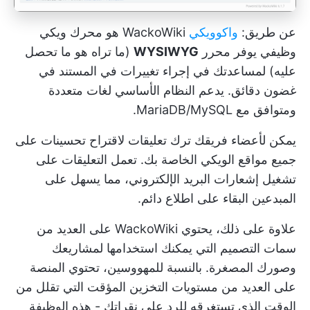
عن طريق:
واكوويكي
WackoWiki هو محرك ويكي
وظيفي يوفر محرر
WYSIWYG
(ما تراه هو ما تحصل
عليه) لمساعدتك في إجراء تغييرات في المستند في
غضون دقائق. يدعم النظام الأساسي لغات متعددة
ومتوافق مع MariaDB/MySQL.
يمكن لأعضاء فريقك ترك تعليقات لاقتراح تحسينات على
جميع مواقع الويكي الخاصة بك. تعمل التعليقات على
تشغيل إشعارات البريد الإلكتروني، مما يسهل على
المبدعين البقاء على اطلاع دائم.
علاوة على ذلك، يحتوي WackoWiki على العديد من
سمات التصميم التي يمكنك استخدامها لمشاريعك
وصورك المصغرة. بالنسبة للمهووسين، تحتوي المنصة
على العديد من مستويات التخزين المؤقت التي تقلل من
الوقت الذي تستغرقه للرد على نقراتك - هذه الوظيفة