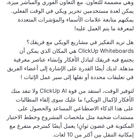
وهي مصممة للتعاون. مع
التعاون الفوري والمباشر
ميزة،
يمكن لعدة مستخدمين تحرير ويكي في الوقت الفعلي.
يمكنهم متابعة علامات الأسماء والمؤشرات المتعددة
لمعرفة ما يتم العمل عليه!
هل تريد التفكير في مشاريع الويكي مع فريقك؟
ClickUp Whiteboards
هي المكان الذي يمكن أن
يجتمع فيه فريقك لتبادل الأفكار وإنشاء عناصر معرفية
مذهلة. لديك أيضًا القدرة على الإشارة إلى أعضاء الفريق
في
تعليقات محددة
أو نقلها إلى
سير عمل الإثبات
!
لتوفير الوقت، استفد من قوة
ClickUp AI
ولا تنفد منك
الأفكار لإكمال الويكي! ما عليك سوى إلقاء المطالبات
على هذا الذكاء الاصطناعي المساعد والحصول على
مستندات ضخمة مثل
ملخصات المشروع
وخطط الاختبار
المكتوبة في غضون ثوانٍ! يعمل أيضًا كمترجم متفرغ مع
إمكانية التنقل بين أكثر من 10 لغات.