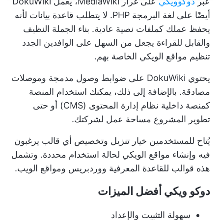
عبر
دوكوويكي
على غرار MediaWiki، يعمل DokuWiki
أيضًا على لغة البرمجة PHP. لا يتطلب قاعدة بيانات لأنه
يحفظ عملك كملفات نصية عادية. بناء الجملة النظيف
والقابل للقراءة يجعل من السهل على الوافدين الجدد
تنظيم مواقع الويكي الخاصة بهم.
يحتوي DokuWiki على ضوابط وصول مدمجة وموصلات
مصادقة. بالإضافة إلى ذلك، يمكنك استخدام المنصة
كمنصة داخلية
نظام إدارة المحتوى
(CMS) أو حتى
تطوير المشروع
مساحة عمل لشركتك.
يُتاح للمستخدمين خيار تنزيل وتخصيص أي قالب يرغبون
فيه وإنشاء مواقع الويكي لحالة استخدام محددة. وتشمل
هذه
قوالب للقاعدة المعرفية
ووردبريس ومواقع الويب.
دوكو ويكي أفضل الميزات
سهولة التثبيت والإعداد