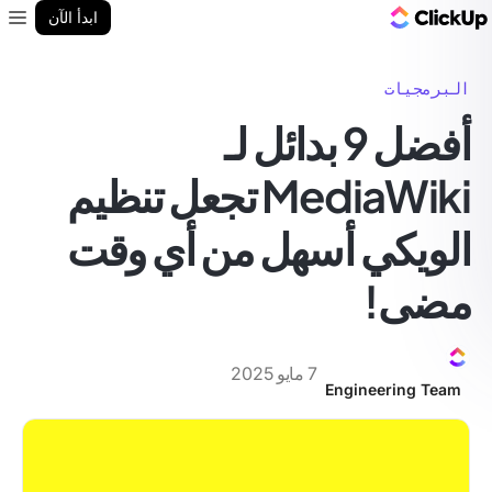
مدونة ClickUp
ابدأ الآن
enu
البرمجيات
أفضل 9 بدائل لـ
MediaWiki تجعل تنظيم
الويكي أسهل من أي وقت
مضى!
7 مايو 2025
Engineering Team