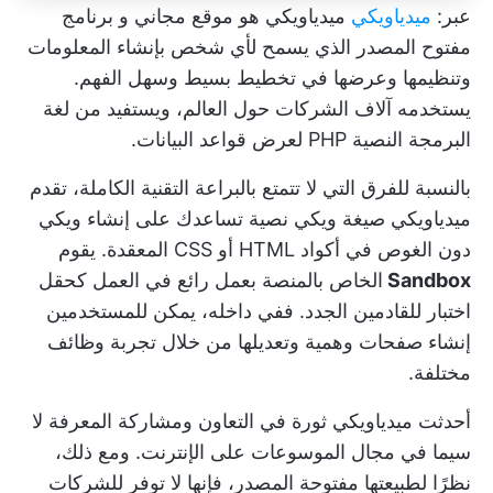
عبر:
ميدياويكي
ميدياويكي هو موقع مجاني و
برنامج
مفتوح المصدر
الذي يسمح لأي شخص بإنشاء المعلومات
وتنظيمها وعرضها في تخطيط بسيط وسهل الفهم.
يستخدمه آلاف الشركات حول العالم، ويستفيد من لغة
البرمجة النصية PHP لعرض قواعد البيانات.
بالنسبة للفرق التي لا تتمتع بالبراعة التقنية الكاملة، تقدم
ميدياويكي صيغة ويكي نصية تساعدك على إنشاء ويكي
دون الغوص في أكواد HTML أو CSS المعقدة. يقوم
Sandbox
الخاص بالمنصة بعمل رائع في العمل كحقل
اختبار للقادمين الجدد. ففي داخله، يمكن للمستخدمين
إنشاء صفحات وهمية وتعديلها من خلال تجربة وظائف
مختلفة.
أحدثت ميدياويكي ثورة في
التعاون ومشاركة المعرفة
لا
سيما في مجال الموسوعات على الإنترنت. ومع ذلك،
نظرًا لطبيعتها مفتوحة المصدر، فإنها لا توفر للشركات