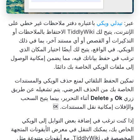
عبر:
تيدلي ويكي
باعتباره دفتر ملاحظات غير خطي على
الإنترنت، يتيح لك TiddlyWiki الاحتفاظ بالملاحظات أو
التذكيرات أو القصص أو أي مستند آخر، بما في ذلك
الويكي. في الواقع، يتيح لك أيضًا اختيار المكان الذي
ترغب في حفظ بياناتك فيه، مما يضمن إمكانية الوصول
إلى ملفات الويكي الخاصة بك دائمًا.
تمكين الحفظ التلقائي لمنع حذف الويكي والمستندات
الخاصة بك من الحذف العرضي. يتم تشغيله عن طريق
زري
Ok
و
Delete
أثناء التحرير، بينما يتيح السحب
والإفلات إمكانية نقل المستندات. 🆗
إذا كنت ترغب في إضافة بعض التوابل إلى الويكي
الخاص بك، يمكنك التنقل في معرض الأيقونات المتجهة
المخصصة في TiddlyWiki. مع أيقونات متنوعة مثل