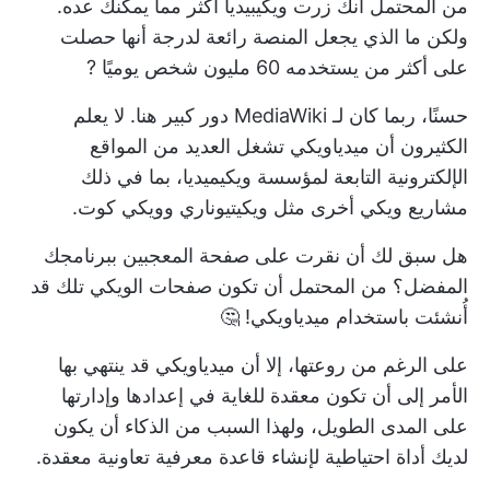
من المحتمل أنك زرت ويكيبيديا أكثر مما يمكنك عده.
ولكن ما الذي يجعل المنصة رائعة لدرجة أنها حصلت
على أكثر من
يستخدمه 60 مليون شخص يوميًا
?
حسنًا، ربما كان لـ MediaWiki دور كبير هنا. لا يعلم
الكثيرون أن ميدياويكي تشغل العديد من المواقع
الإلكترونية التابعة لمؤسسة ويكيميديا، بما في ذلك
مشاريع ويكي أخرى مثل ويكيتيوناري وويكي كوت.
هل سبق لك أن نقرت على صفحة المعجبين ببرنامجك
المفضل؟ من المحتمل أن تكون صفحات الويكي تلك قد
أُنشئت باستخدام ميدياويكي! 🤔
على الرغم من روعتها، إلا أن ميدياويكي قد ينتهي بها
الأمر إلى أن تكون معقدة للغاية في إعدادها وإدارتها
على المدى الطويل، ولهذا السبب من الذكاء أن يكون
لديك أداة احتياطية لإنشاء قاعدة معرفية تعاونية معقدة.