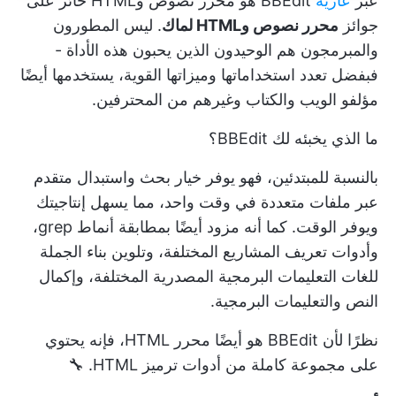
عبر
عارية
BBEdit هو محرر نصوص وHTML حائز على
جوائز
محرر نصوص وHTML لماك
. ليس المطورون
والمبرمجون هم الوحيدون الذين يحبون هذه الأداة -
فبفضل تعدد استخداماتها وميزاتها القوية، يستخدمها أيضًا
مؤلفو الويب والكتاب وغيرهم من المحترفين.
ما الذي يخبئه لك BBEdit؟
بالنسبة للمبتدئين، فهو يوفر خيار بحث واستبدال متقدم
عبر ملفات متعددة في وقت واحد، مما يسهل إنتاجيتك
ويوفر الوقت. كما أنه مزود أيضًا بمطابقة أنماط grep،
وأدوات تعريف المشاريع المختلفة، وتلوين بناء الجملة
للغات التعليمات البرمجية المصدرية المختلفة، وإكمال
النص والتعليمات البرمجية.
نظرًا لأن BBEdit هو أيضًا محرر HTML، فإنه يحتوي
على مجموعة كاملة من أدوات ترميز HTML. 🔧