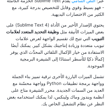
عبر:
النص السامي
يقدم Sublime Text الحزمة الكاملة
- فهو بسيط وقوي وقابل للتخصيص بدرجة كبيرة، مع
الكثير من الاختصارات البديهية.
يحتوي الإصدار الأخير من الأداة (Sublime Text 4) على
بعض الميزات الأنيقة مثل
وظيفة التحديد المتعدد لعلامات
التبويب
التي تتيح لك تقسيم الواجهة لعرض علامات
تبويب متعددة وزيادة إنتاجيتك بشكل كبير. يمكنك أيضًا
الاستفادة من خيار الإكمال التلقائي المحدَّث الذي يوفر
إكمالًا ذكيًا للأسطر استنادًا إلى الشيفرة البرمجية
الموجودة.
تشمل الميزات البارزة الأخرى ترقية تمييز بناء الجملة
وواجهة برمجة تطبيقات Python وواجهة محسّنة مع
العديد من السمات الجديدة. محرر الشيفرة متاح على
أنظمة ويندوز وماك ولينكس، لذا يمكنك استخدامه بغض
النظر عن نظام التشغيل الخاص بك.