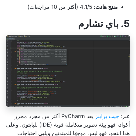
منتج هانت
: 4.1/5 (أكثر من 10 مراجعات)
5. باي تشارم
عبر:
جيت براينز
يعد PyCharm أكثر من مجرد محرر
أكواد، فهو بيئة تطوير متكاملة قوية (IDE) للبايثون. وعلى
هذا النحو، فهو ليس موجهًا للمبتدئين ويلبي احتياجات