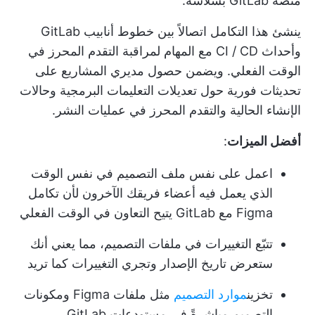
منصة GitLab بسلاسة.
ينشئ هذا التكامل اتصالاً بين خطوط أنابيب GitLab
وأحداث CI / CD مع المهام لمراقبة التقدم المحرز في
الوقت الفعلي. ويضمن حصول مديري المشاريع على
تحديثات فورية حول تعديلات التعليمات البرمجية وحالات
الإنشاء الحالية والتقدم المحرز في عمليات النشر.
أفضل الميزات
:
اعمل على نفس ملف التصميم في نفس الوقت
الذي يعمل فيه أعضاء فريقك الآخرون لأن تكامل
Figma مع GitLab يتيح التعاون في الوقت الفعلي
تتبّع التغييرات في ملفات التصميم، مما يعني أنك
ستعرض تاريخ الإصدار وتجري التغييرات كما تريد
تخزين
موارد التصميم
مثل ملفات Figma ومكونات
التصميم مباشرةً في مستودعات GitLab