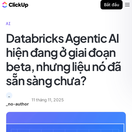
ClickUp Blog
Bắt đầu
Ope
AI
Databricks Agentic AI
hiện đang ở giai đoạn
beta, nhưng liệu nó đã
sẵn sàng chưa?
_
11 tháng 11, 2025
_no-author