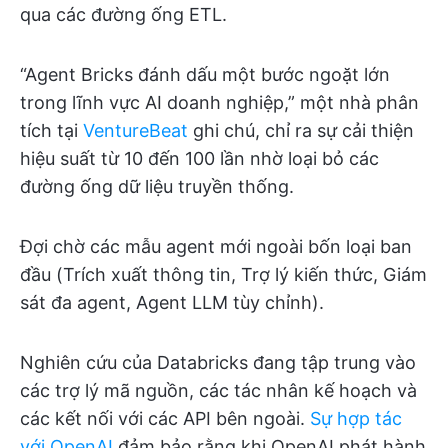
qua các đường ống ETL.
“Agent Bricks đánh dấu một bước ngoặt lớn
trong lĩnh vực AI doanh nghiệp,” một nhà phân
tích tại
VentureBeat
ghi chú, chỉ ra sự cải thiện
hiệu suất từ 10 đến 100 lần nhờ loại bỏ các
đường ống dữ liệu truyền thống.
Đợi chờ các mẫu agent mới ngoài bốn loại ban
đầu (Trích xuất thông tin, Trợ lý kiến thức, Giám
sát đa agent, Agent LLM tùy chỉnh).
Nghiên cứu của Databricks đang tập trung vào
các trợ lý mã nguồn, các tác nhân kế hoạch và
các kết nối với các API bên ngoài.
Sự hợp tác
với OpenAI
đảm bảo rằng khi OpenAI phát hành